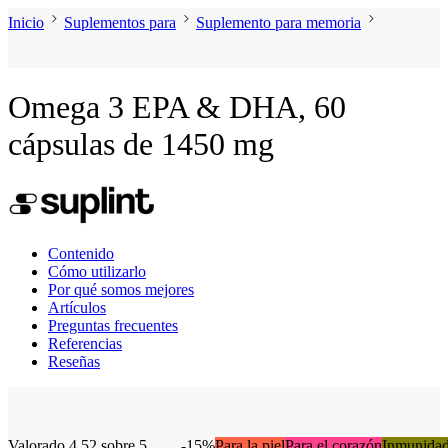
Inicio
Suplementos para
Suplemento para memoria
Omega 3 EPA & DHA, 60
cápsulas de 1450 mg
Contenido
Cómo utilizarlo
Por qué somos mejores
Artículos
Preguntas frecuentes
Referencias
Reseñas
Valorado
4.52
sobre 5
-15%
Para la piel
Para el corazón
Inmunida