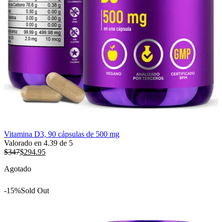
Vitamina D3, 90 cápsulas de 500 mg
Valorado en
4.39
de 5
$
347
$
294.95
Agotado
-15%
Sold Out