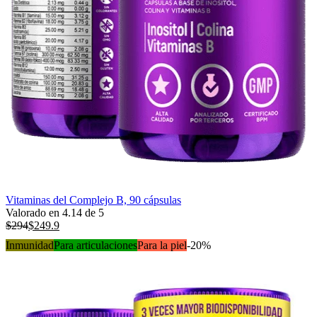
Vitaminas del Complejo B, 90 cápsulas
Valorado en
4.14
de 5
$
294
$
249.9
Inmunidad
Para articulaciones
Para la piel
-20%