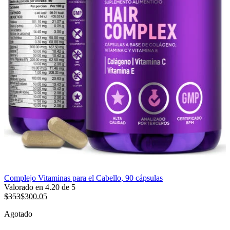
Complejo Vitaminas para el Cabello, 90 cápsulas
Valorado en
4.20
de 5
$
353
$
300.05
Agotado