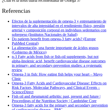
¿Cuál es la dosis diaria recomendada de Omega 3?
Referencias
Efectos de la suplementación de omega-3 y entrenamiento de
intervalos de alta intensidad en el rendimiento físico, presión
arterial y composición corporal en individuos sedentarios con
sobrepeso (Institutos Nacionales de Salud)
Do patients benefit from omega-3 fatty acids? (Europe
PubMed Central)
La alimentación, una fuente importante de ácidos grasos
(Gobierno de México)
n-3 Fatty acids from fish or fish-oil supplements, but not
alpha-linolenic acid, benefit cardiovascular disease outcomes
in primary- and secondary-prevention studies: a systematic
review
Omega-3 in fish: How eating fish helps your heart – Mayo
Clinic
Omega-3 Fatty Acids and Cardiovascular Disease: Effects on
Risk Factors, Molecular Pathways, and Clinical Events –
ScienceDirect
Fish oil and rheumatoid arthritis: past, present and future |
Proceedings of the Nutrition Society | Cambridge Core
Omega‐3 fatty acids for the primary and secondary prevention
of cardiovascular disease – PMC