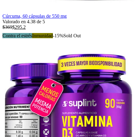
Cúrcuma, 60 cápsulas de 550 mg
Valorado en
4.38
de 5
$
369
$
295.2
Contra el estrés
Inmunidad
-15%
Sold Out