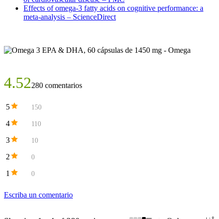
Effects of omega-3 fatty acids on cognitive performance: a
meta-analysis – ScienceDirect
4.52
280 comentarios
5
150
4
110
3
10
2
0
1
0
Escriba un comentario