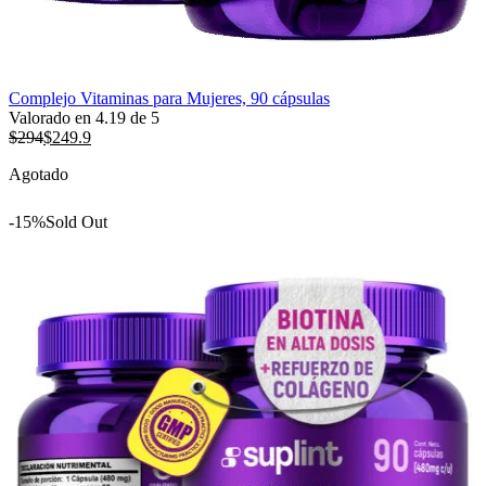
Complejo Vitaminas para Mujeres, 90 cápsulas
Valorado en
4.19
de 5
$
294
$
249.9
Agotado
-15%
Sold Out