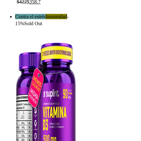
$
422
$
358.7
Contra el estrés
Inmunidad
-
15%
Sold Out