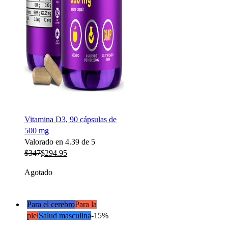
Vitamina D3, 90 cápsulas de
500 mg
Valorado en
4.39
de 5
$
347
$
294.95
Agotado
Para el cerebro
Para la
piel
Salud masculina
-15%