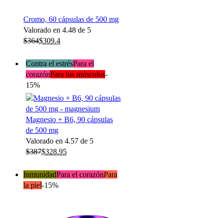
Cromo, 60 cápsulas de 500 mg
Valorado en
4.48
de 5
$
364
$
309.4
Contra el estrés
Para el
corazón
Para los músculos
-
15%
Magnesio + B6, 90 cápsulas
de 500 mg
Valorado en
4.57
de 5
$
387
$
328.95
Inmunidad
Para el corazón
Para
la piel
-15%