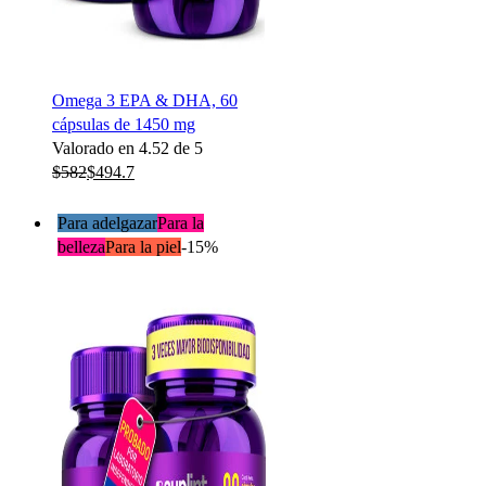
Omega 3 EPA & DHA, 60
cápsulas de 1450 mg
Valorado en
4.52
de 5
$
582
$
494.7
Para adelgazar
Para la
belleza
Para la piel
-15%