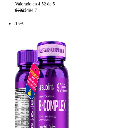
Valorado en
4.52
de 5
$
582
$
494.7
-15%