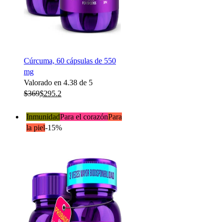
Cúrcuma, 60 cápsulas de 550
mg
Valorado en
4.38
de 5
$
369
$
295.2
Inmunidad
Para el corazón
Para
la piel
-15%