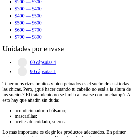
$
200
—
$
300
$
300
—
$
400
$
400
—
$
500
$
500
—
$
600
$
600
—
$
700
$
700
—
$
800
Unidades por envase
60 cápsulas
4
90 cápsulas
1
Tener unos rizos bonitos y bien peinados es el sueño de casi todas
las chicas. Pero, ¿qué hacer cuando tu cabello no está a la altura de
tus sueños? El
tratamiento
no se limita a lavarse con un champú. A
esto hay que añadir, sin duda:
acondicionador o bálsamo;
mascarillas;
aceites de cuidado, sueros.
Lo más importante es elegir los productos adecuados. En primer