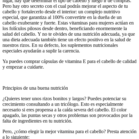
lugar, hay que determinar el tipo de cabello y luego ir de compras.
Pero hay otro secreto con el cual podrás mejorar el aspecto de tu
cabello y fortalecerlo desde el interior: un complejo nutritivo
especial, que garantiza al 100% convertirte en la dueña de un
cabello exuberante y fuerte. Estas vitaminas para mujeres actúan en
los folículos pilosos desde dentro, beneficiando enormemente la
salud del cabello.
Y no te olvides de una
nutrición
adecuada, ya que
una dieta adecuada también tiene un efecto positivo en la salud de
nuestros rizos. En su defecto, los suplementos nutricionales
especiales ayudarán a suplir la carencia.
Ya puedes comprar
cápsulas
de vitamina E para el cabello
de calidad
y empezar a cuidarte.
Principios de una buena nutrición
¿Quieres tener unos rizos bonitos y largos? Puedes potenciar su
crecimiento
consultando a un tricólogo. Esto es especialmente
necesario si eres propensa a la caída severa del cabello. El color
apagado, las puntas secas y otros problemas son provocados por la
falta de ingredientes en tu
nutrición
.
Pero, ¿cómo elegir
la mejor vitamina para el cabello
? Presta atención
a lo siguiente: