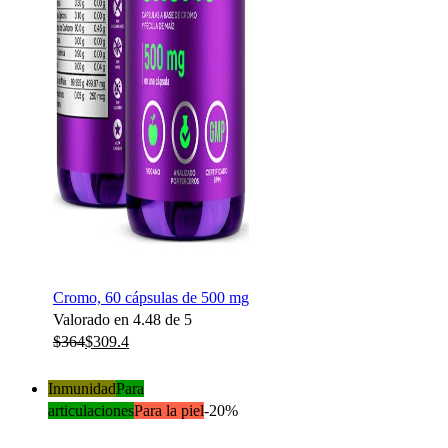
Cromo, 60 cápsulas de 500 mg
Valorado en
4.48
de 5
$
364
$
309.4
Inmunidad
Para
articulaciones
Para la piel
-20%