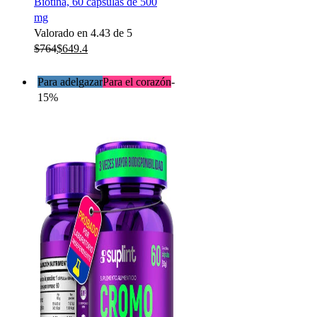
Biotina, 60 cápsulas de 500
mg
Valorado en
4.43
de 5
$
764
$
649.4
Para adelgazar
Para el corazón
-
15%