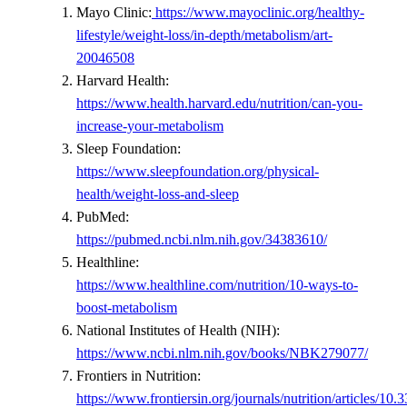
Mayo Clinic:
https://www.mayoclinic.org/healthy-
lifestyle/weight-loss/in-depth/metabolism/art-
20046508
Harvard Health:
https://www.health.harvard.edu/nutrition/can-you-
increase-your-metabolism
Sleep Foundation:
https://www.sleepfoundation.org/physical-
health/weight-loss-and-sleep
PubMed:
https://pubmed.ncbi.nlm.nih.gov/34383610/
Healthline:
https://www.healthline.com/nutrition/10-ways-to-
boost-metabolism
National Institutes of Health (NIH):
https://www.ncbi.nlm.nih.gov/books/NBK279077/
Frontiers in Nutrition:
https://www.frontiersin.org/journals/nutrition/articles/10