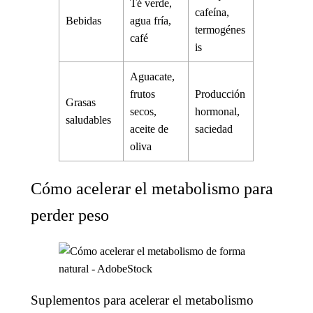
Té verde,
cafeína,
Bebidas
agua fría,
termogénes
café
is
Aguacate,
frutos
Producción
Grasas
secos,
hormonal,
saludables
aceite de
saciedad
oliva
Cómo acelerar el metabolismo para
perder peso
Suplementos para acelerar el metabolismo