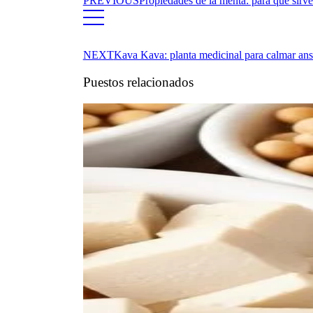
PREVIOUS
Propiedades de la menta: para qué sirv
NEXT
Kava Kava: planta medicinal para calmar ans
Puestos relacionados