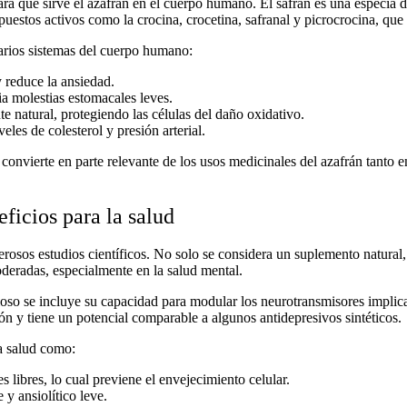
ara qué sirve el azafrán en el cuerpo humano
. El safrán es una especia 
puestos activos como la crocina, crocetina, safranal y picrocrocina, que
varios sistemas del cuerpo humano:
 reduce la ansiedad.
ia molestias estomacales leves.
te natural
, protegiendo las células del daño oxidativo.
eles de colesterol y presión arterial.
o convierte en parte relevante de los
usos medicinales del azafrán
tanto e
ficios para la salud
rosos estudios científicos. No solo se considera un
suplemento natural
oderadas, especialmente en la salud mental.
ioso
se incluye su capacidad para modular los neurotransmisores implic
ión
y tiene un potencial comparable a algunos antidepresivos sintéticos.
a salud
como:
s libres, lo cual previene el envejecimiento celular.
e y ansiolítico leve.