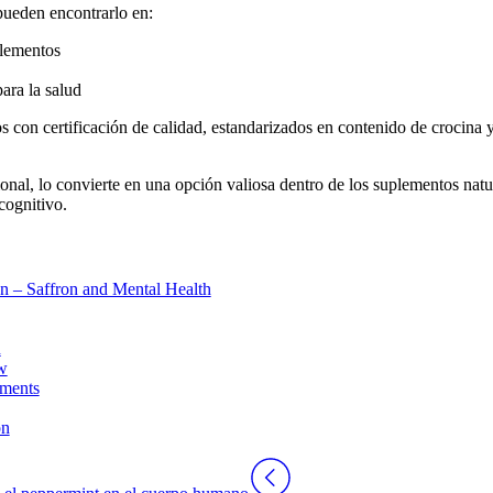
ueden encontrarlo en:
plementos
ara la salud
 con certificación de calidad, estandarizados en contenido de crocina y 
nal, lo convierte en una opción valiosa dentro de los
suplementos natur
cognitivo.
on – Saffron and Mental Health
n
w
ements
on