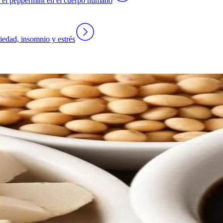
e el peppermint en el cuerpo humano
iedad, insomnio y estrés