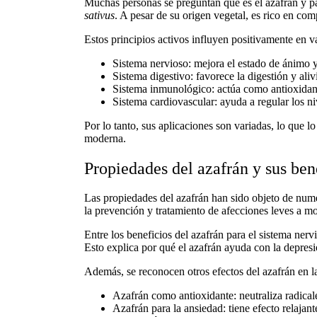
Muchas personas se preguntan
qué es el azafrán
y
p
sativus
. A pesar de su origen vegetal, es rico en com
Estos principios activos influyen positivamente en 
Sistema nervioso:
mejora el estado de ánimo y
Sistema digestivo:
favorece la digestión y aliv
Sistema inmunológico:
actúa como
antioxidan
Sistema cardiovascular:
ayuda a regular los niv
Por lo tanto, sus aplicaciones son variadas, lo que l
moderna.
Propiedades del azafrán y sus bene
Las
propiedades del azafrán
han sido objeto de nume
la prevención y tratamiento de afecciones leves a m
Entre los
beneficios del azafrán para el sistema nerv
Esto explica por qué
el azafrán ayuda con la depres
Además, se reconocen otros
efectos del azafrán en l
Azafrán como antioxidante:
neutraliza radicale
Azafrán para la ansiedad:
tiene efecto relajant