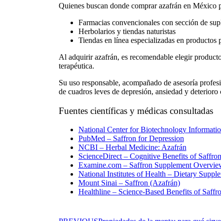
Quienes buscan
donde comprar azafrán en México
p
Farmacias convencionales con sección de su
Herbolarios y tiendas naturistas
Tiendas en línea especializadas en productos p
Al adquirir azafrán, es recomendable elegir productos
terapéutica.
Su uso responsable, acompañado de asesoría profesio
de cuadros leves de depresión, ansiedad y deterioro 
Fuentes científicas y médicas consultadas
National Center for Biotechnology Informati
PubMed – Saffron for Depression
NCBI – Herbal Medicine: Azafrán
ScienceDirect – Cognitive Benefits of Saffro
Examine.com – Saffron Supplement Overvie
National Institutes of Health – Dietary Suppl
Mount Sinai – Saffron (Azafrán)
Healthline – Science-Based Benefits of Saffr