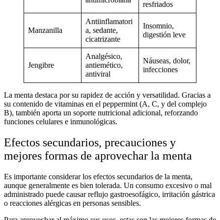
resfriados
Antiinflamatori
Insomnio,
Manzanilla
a, sedante,
digestión leve
cicatrizante
Analgésico,
Náuseas, dolor,
Jengibre
antiemético,
infecciones
antiviral
La menta destaca por su rapidez de acción y versatilidad. Gracias a
su contenido de
vitaminas en el peppermint
(A, C, y del complejo
B), también aporta un soporte nutricional adicional, reforzando
funciones celulares e inmunológicas.
Efectos secundarios, precauciones y
mejores formas de aprovechar la menta
Es importante considerar los
efectos secundarios de la menta
,
aunque generalmente es bien tolerada. Un consumo excesivo o mal
administrado puede causar reflujo gastroesofágico, irritación gástrica
o reacciones alérgicas en personas sensibles.
Para aprovechar al máximo sus usos, estas son las
mejores formas de