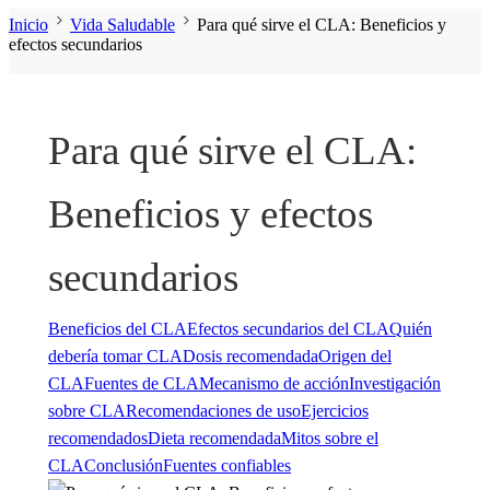
Inicio
Vida Saludable
Para qué sirve el CLA: Beneficios y
efectos secundarios
Para qué sirve el CLA:
Beneficios y efectos
secundarios
Beneficios del CLA
Efectos secundarios del CLA
Quién
debería tomar CLA
Dosis recomendada
Origen del
CLA
Fuentes de CLA
Mecanismo de acción
Investigación
sobre CLA
Recomendaciones de uso
Ejercicios
recomendados
Dieta recomendada
Mitos sobre el
CLA
Conclusión
Fuentes confiables