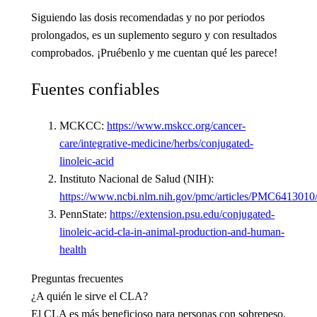
Siguiendo las dosis recomendadas y no por periodos
prolongados, es un suplemento seguro y con resultados
comprobados. ¡Pruébenlo y me cuentan qué les parece!
Fuentes confiables
MCKCC:
https://www.mskcc.org/cancer-
care/integrative-medicine/herbs/conjugated-
linoleic-acid
Instituto Nacional de Salud (NIH):
https://www.ncbi.nlm.nih.gov/pmc/articles/PMC6413010
PennState:
https://extension.psu.edu/conjugated-
linoleic-acid-cla-in-animal-production-and-human-
health
Preguntas frecuentes
¿A quién le sirve el CLA?
El CLA es más beneficioso para personas con sobrepeso,