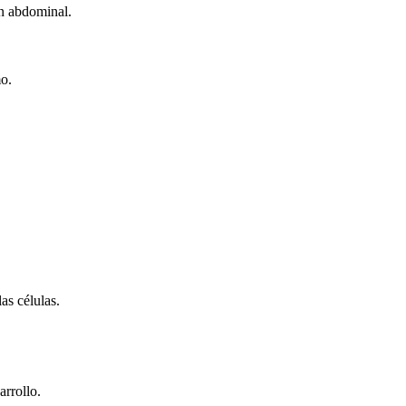
n abdominal.
o.
as células.
arrollo.