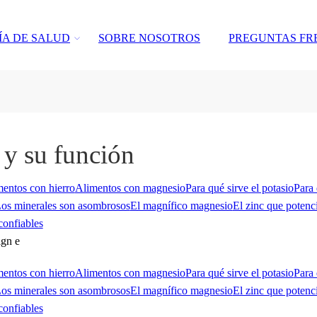
ÍA DE SALUD
SOBRE NOSOTROS
PREGUNTAS FR
 y su función
entos con hierro
Alimentos con magnesio
Para qué sirve el potasio
Para 
os minerales son asombrosos
El magnífico magnesio
El zinc que potenc
confiables
entos con hierro
Alimentos con magnesio
Para qué sirve el potasio
Para 
os minerales son asombrosos
El magnífico magnesio
El zinc que potenc
confiables