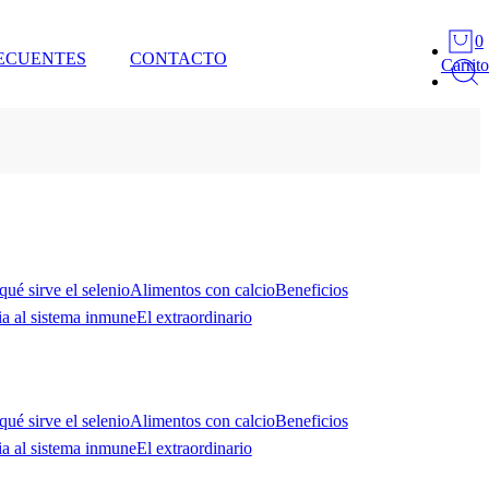
0
ECUENTES
CONTACTO
Carrito
qué sirve el selenio
Alimentos con calcio
Beneficios
ia al sistema inmune
El extraordinario
qué sirve el selenio
Alimentos con calcio
Beneficios
ia al sistema inmune
El extraordinario