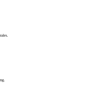
rales.
 mg.