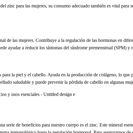
l zinc para las mujeres, su consumo adecuado también es vital para su
nal de las mujeres. Contribuye a la regulación de las hormonas en difere
de ayudar a reducir los síntomas del síndrome premenstrual (SPM) y m
 para la piel y el cabello. Ayuda en la producción de colágeno, lo que p
lludo saludable y puede prevenir la pérdida de cabello en algunas muj
a serie de beneficios para nuestro cuerpo es el zinc. Este mineral esen
istema inmunológico hasta la regulación hormonal. Para asegurarnos de es