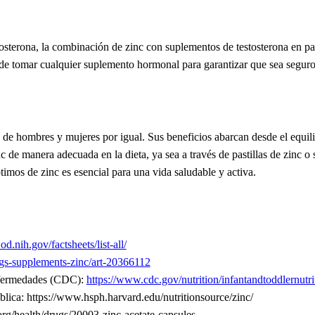
osterona, la combinación de zinc con suplementos de testosterona en pas
s de tomar cualquier suplemento hormonal para garantizar que sea segur
de hombres y mujeres por igual. Sus beneficios abarcan desde el equili
nc de manera adecuada en la dieta, ya sea a través de pastillas de zinc
timos de zinc es esencial para una vida saludable y activa.
.od.nih.gov/factsheets/list-all/
gs-supplements-zinc/art-20366112
Enfermedades (CDC):
https://www.cdc.gov/nutrition/infantandtoddlernutri
lica: https://www.hsph.harvard.edu/nutritionsource/zinc/
.org/health/drugs/20003-zinc-acetate-capsules