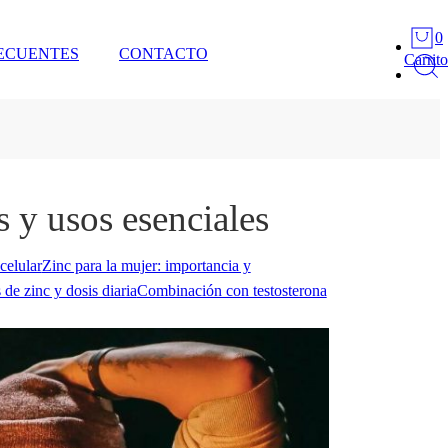
0
ECUENTES
CONTACTO
Carrito
 y usos esenciales
celular
Zinc para la mujer: importancia y
s de zinc y dosis diaria
Combinación con testosterona