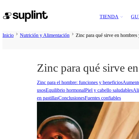
TIENDA
GU
Inicio
Nutrición y Alimentación
Zinc para qué sirve en hombres y
Zinc para qué sirve en
Zinc para el hombre: funciones y beneficios
Aumento
usos
Equilibrio hormonal
Piel y cabello saludables
Ali
en pastillas
Conclusiones
Fuentes confiables