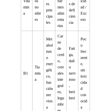
Vita
os
fue
icid
es
s de
min
no
ntes
ad /
prin
defi
a
mbr
alim
Exc
cipa
cien
es
enta
eso
les
cia
rias
Car
Met
Poc
ne
abol
o
de
Fati
ism
frec
cerd
ga,
o
uent
o,
dañ
ener
e,
Tia
cere
o
géti
sin
B1
min
ales
nerv
co,
toxi
a
inte
ioso
fun
cida
gral
,
ción
d
es,
beri
ner
con
legu
beri
vios
ocid
mbr
a
a
es