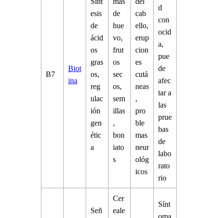
Sínt
mas
del
d
esis
de
cab
con
de
hue
ello,
ocid
ácid
vo,
erup
a,
os
frut
cion
pue
gras
os
es
Biot
de
B7
os,
sec
cutá
ina
afec
reg
os,
neas
tar a
ulac
sem
,
las
ión
illas
pro
prue
gen
,
ble
bas
étic
bon
mas
de
a
iato
neur
labo
s
ológ
rato
icos
rio
Cer
Sínt
Señ
eale
oma