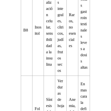
aliz
s
s
ació
inte
gast
n
gral
Rar
roin
celu
es,
os,
testi
Inos
lar,
cítri
no
B8
nale
itol
sens
cos,
esen
s
ibili
judí
cial
leve
dad
as,
es
s a
a la
frut
dosi
insu
os
s
lina
sec
altas
os
Ver
En
dur
mas
as
cara
Sínt
de
Ane
la
esis
hoja
mia,
Fol
defi