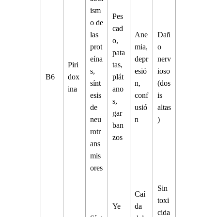
ism
Pes
o de
cad
las
Ane
Dañ
o,
prot
mia,
o
pata
eína
depr
nerv
Piri
tas,
s,
esió
ioso
B6
dox
plát
sínt
n,
(dos
ina
ano
esis
conf
is
s,
de
usió
altas
gar
neu
n
)
ban
rotr
zos
ans
mis
ores
Sin
Caí
toxi
Ye
da
cida