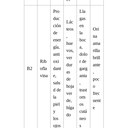
Pro
Lla
duc
gas
Lác
ción
en
teos
Ori
de
la
,
na
ener
boc
hue
ama
gía,
a,
vos,
rilla
anti
dolo
ver
brill
Rib
oxi
r de
dur
ante
B2
ofla
dant
garg
as
,
vina
e,
anta
de
poc
salu
,
hoja
o
d de
trast
ver
frec
la
orn
de,
uent
piel
os
híga
e
y
cutá
do
los
neo
ojos
s