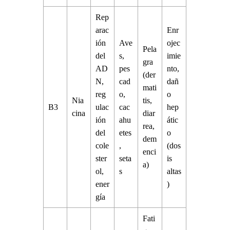
Rep
arac
Enr
ión
Ave
ojec
Pela
del
s,
imie
gra
AD
pes
nto,
(der
N,
cad
dañ
mati
reg
o,
o
Nia
tis,
B3
ulac
cac
hep
cina
diar
ión
ahu
átic
rea,
del
etes
o
dem
cole
,
(dos
enci
ster
seta
is
a)
ol,
s
altas
ener
)
gía
Fati