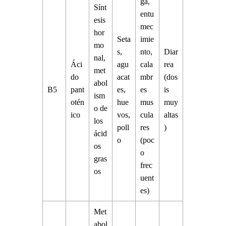
ga,
Sínt
entu
esis
mec
hor
Seta
imie
mo
s,
nto,
Diar
nal,
Áci
agu
cala
rea
met
do
acat
mbr
(dos
abol
B5
pant
es,
es
is
ism
otén
hue
mus
muy
o de
ico
vos,
cula
altas
los
poll
res
)
ácid
o
(poc
os
o
gras
frec
os
uent
es)
Met
abol