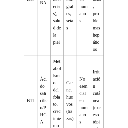
BA
eria
gral
hum
,
s),
es,
ano
pro
salu
seta
s
ble
d de
s
mas
la
hep
piel
átic
os
Met
abol
Irrit
ism
Áci
No
ació
o
Car
do
esen
n
del
ne,
sali
cial
cutá
fola
hue
B11
cílic
en
nea
to,
vos
o/P
hum
(exc
crec
(tra
HG
ano
eso
imie
zas)
A
s
tópi
nto