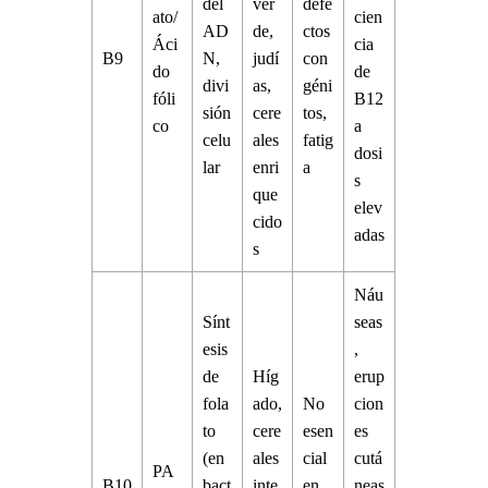
del
ver
defe
ato/
cien
AD
de,
ctos
Áci
cia
B9
N,
judí
con
do
de
divi
as,
géni
fóli
B12
sión
cere
tos,
co
a
celu
ales
fatig
dosi
lar
enri
a
s
que
elev
cido
adas
s
Náu
Sínt
seas
esis
,
de
Híg
erup
fola
ado,
No
cion
to
cere
esen
es
(en
ales
cial
cutá
PA
B10
bact
inte
en
neas