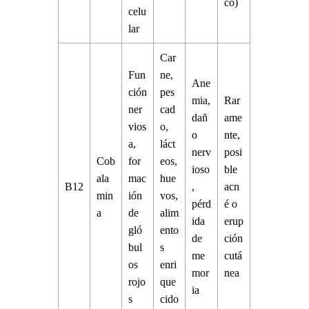
co)
celu
lar
Car
Fun
ne,
Ane
ción
pes
mia,
Rar
ner
cad
dañ
ame
vios
o,
o
nte,
a,
láct
nerv
posi
Cob
for
eos,
ioso
ble
ala
mac
hue
B12
,
acn
min
ión
vos,
pérd
é o
a
de
alim
ida
erup
gló
ento
de
ción
bul
s
me
cutá
os
enri
mor
nea
rojo
que
ia
s
cido