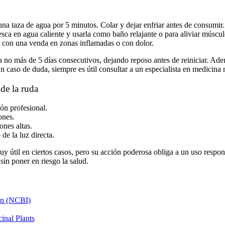
na taza de agua por 5 minutos. Colar y dejar enfriar antes de consumir.
sca en agua caliente y usarla como baño relajante o para aliviar múscul
ar con una venda en zonas inflamadas o con dolor.
a no más de 5 días consecutivos, dejando reposo antes de reiniciar. Ad
n caso de duda, siempre es útil consultar a un especialista en medicina n
de la ruda
ión profesional.
ones.
nes altas.
de la luz directa.
y útil en ciertos casos, pero su acción poderosa obliga a un uso respo
sin poner en riesgo la salud.
ion (NCBI)
inal Plants