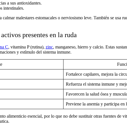
ias a sus antioxidantes.
s intestinales.
ra calmar malestares estomacales o nerviosismo leve. También se usa
ru
activos presentes en la ruda
ina C
, vitamina P (rutina),
zinc
, manganeso, hierro y calcio. Estas sust
lamaciones y estímulo del sistema inmune.
e
Funci
Fortalece capilares, mejora la cir
Refuerza el sistema inmune y mejo
Favorecen la salud ósea y muscul
Previene la anemia y participa en 
to alimenticio esencial
, por lo que no debe sustituir otras fuentes de 
utica.