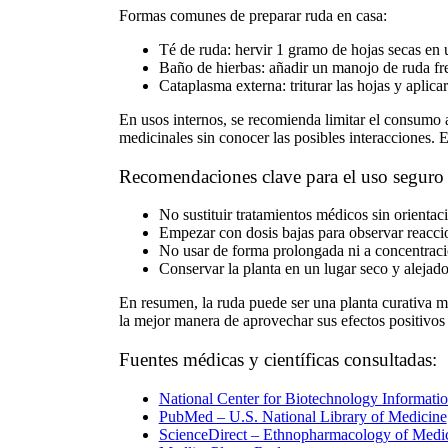
Formas comunes de
preparar ruda en casa
:
Té de ruda:
hervir 1 gramo de hojas secas en u
Baño de hierbas:
añadir un manojo de ruda fre
Cataplasma externa:
triturar las hojas y aplic
En usos internos, se recomienda limitar el consumo 
medicinales
sin conocer las posibles interacciones. E
Recomendaciones clave para el uso seguro 
No sustituir tratamientos médicos sin orientac
Empezar con dosis bajas para observar reacci
No usar de forma prolongada ni a concentracio
Conservar la planta en un lugar seco y alejado 
En resumen, la ruda puede ser
una planta curativa
mu
la mejor manera de aprovechar sus efectos positivos 
Fuentes médicas y científicas consultadas:
National Center for Biotechnology Informat
PubMed – U.S. National Library of Medicine
ScienceDirect – Ethnopharmacology of Medic