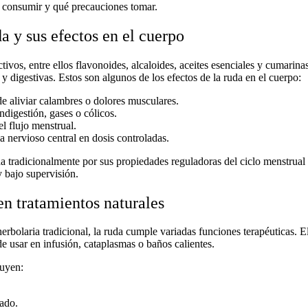
e consumir y qué precauciones tomar.
a y sus efectos en el cuerpo
ivos, entre ellos flavonoides, alcaloides, aceites esenciales y cumarin
 y digestivas. Estos son algunos de los
efectos de la ruda en el cuerpo
:
de aliviar calambres o dolores musculares.
digestión, gases o cólicos.
 flujo menstrual.
a nervioso central en dosis controladas.
a tradicionalmente por sus propiedades reguladoras del ciclo menstrual 
 bajo supervisión.
 en tratamientos naturales
erbolaria tradicional
, la ruda cumple variadas funciones terapéuticas. E
e usar en infusión, cataplasmas o baños calientes.
uyen:
gado.