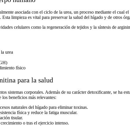
almente asociada con el ciclo de la urea, un proceso mediante el cual 
 Esta limpieza es vital para preservar la salud del hígado y de otros órg
idades celulares como la regeneración de tejidos y la síntesis de arginin
 la urea
(GH)
imiento físico
itina para la salud
ntos sistemas corporales. Además de su carácter detoxificante, se ha es
 los beneficios más relevantes:
esos naturales del hígado para eliminar toxinas.
istencia física y reduce la fatiga muscular.
ción tisular.
crecimiento o tras el ejercicio intenso.