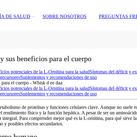
ÍA DE SALUD
SOBRE NOSOTROS
PREGUNTAS FR
y sus beneficios para el cuerpo
icios potenciales de la L-Ornitina para la salud
Síntomas del déficit y e
recursores
Suplementos y recomendaciones de uso
icios potenciales de la L-Ornitina para la salud
Síntomas del déficit y e
recursores
Suplementos y recomendaciones de uso
tabolismo de proteínas y funciones celulares clave. Aunque no suele re
l rendimiento físico y la función hepática. A pesar de ser un
aminoácido
ar integral. Para comprender mejor
qué es la L-ornitina
,
para qué sirve la
o y posibles efectos secundarios.
uerpo humano