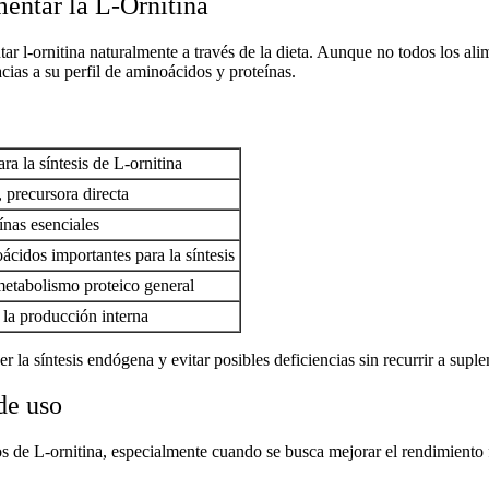
mentar la L-Ornitina
r l-ornitina naturalmente
a través de la dieta. Aunque no todos los ali
ias a su perfil de aminoácidos y proteínas.
ra la síntesis de L-ornitina
 precursora directa
ínas esenciales
cidos importantes para la síntesis
etabolismo proteico general
la producción interna
r la síntesis endógena y evitar posibles deficiencias sin recurrir a supl
de uso
s de L-ornitina
, especialmente cuando se busca mejorar el rendimiento f