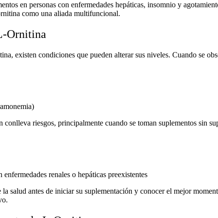
mentos en personas con enfermedades hepáticas, insomnio y agotamiento
ornitina como una aliada multifuncional.
L-Ornitina
tina, existen condiciones que pueden alterar sus niveles. Cuando se ob
eramonemia)
 conlleva riesgos, principalmente cuando se toman suplementos sin sup
 enfermedades renales o hepáticas preexistentes
 la salud antes de iniciar su suplementación y conocer el
mejor momento
vo.