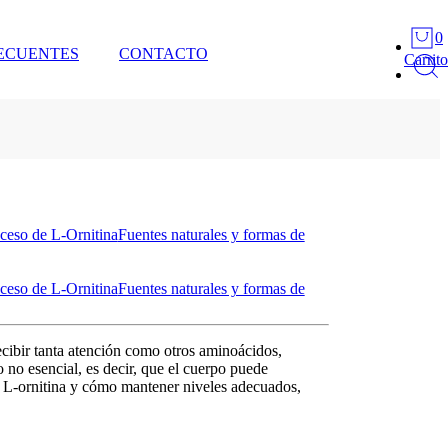
0
ECUENTES
CONTACTO
Carrito
xceso de L-Ornitina
Fuentes naturales y formas de
xceso de L-Ornitina
Fuentes naturales y formas de
cibir tanta atención como otros aminoácidos,
 no esencial
, es decir, que el cuerpo puede
 L-ornitina
y cómo mantener niveles adecuados,