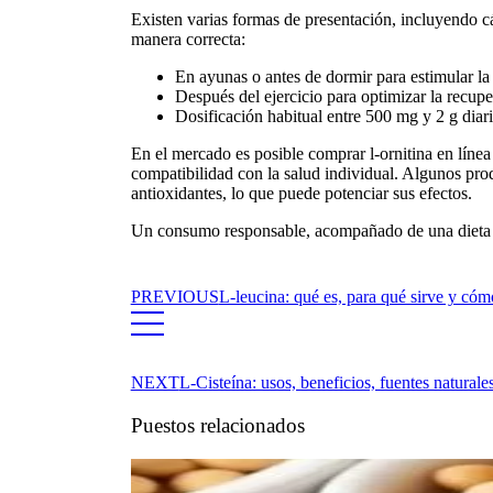
Existen varias formas de presentación, incluyendo 
manera correcta:
En ayunas o antes de dormir para estimular l
Después del ejercicio para optimizar la recup
Dosificación habitual entre 500 mg y 2 g diar
En el mercado es posible
comprar l-ornitina en línea
compatibilidad con la salud individual. Algunos pr
antioxidantes, lo que puede potenciar sus efectos.
Un consumo responsable, acompañado de una dieta eq
PREVIOUS
L-leucina: qué es, para qué sirve y cóm
NEXT
L-Cisteína: usos, beneficios, fuentes naturale
Puestos relacionados