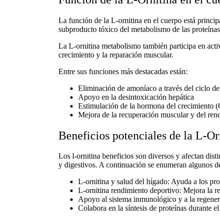
La
función de la L-ornitina en el cuerpo
está princip
subproducto tóxico del metabolismo de las proteínas.
La
L-ornitina metabolismo
también participa en activ
crecimiento y la reparación muscular.
Entre sus funciones más destacadas están:
Eliminación de amoníaco a través del ciclo de
Apoyo en la desintoxicación hepática
Estimulación de la hormona del crecimiento 
Mejora de la recuperación muscular y del rend
Beneficios potenciales de la L-Orn
Los
l-ornitina beneficios
son diversos y afectan disti
y digestivos. A continuación se enumeran algunos de
L-ornitina y salud del hígado:
Ayuda a los proc
L-ornitina rendimiento deportivo:
Mejora la res
Apoyo al sistema inmunológico y a la regenera
Colabora en la síntesis de proteínas durante el 