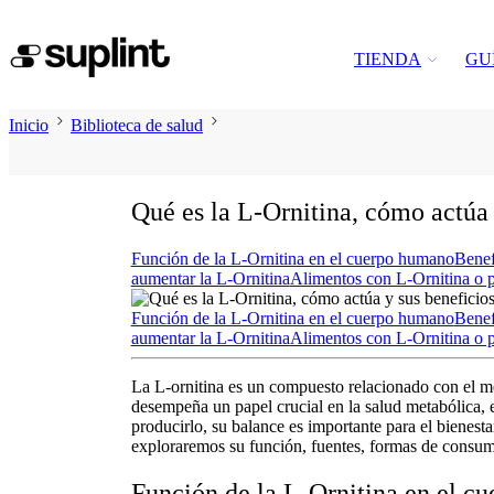
TIENDA
GU
Inicio
Biblioteca de salud
Qué es la L-Ornitina, cómo actúa 
Función de la L-Ornitina en el cuerpo humano
Benef
aumentar la L-Ornitina
Alimentos con L-Ornitina o p
Función de la L-Ornitina en el cuerpo humano
Benef
aumentar la L-Ornitina
Alimentos con L-Ornitina o p
La
L-ornitina
es un compuesto relacionado con el me
desempeña un papel crucial en la salud metabólica, e
producirlo, su balance es importante para el bienest
exploraremos su función, fuentes, formas de consum
Función de la L-Ornitina en el c