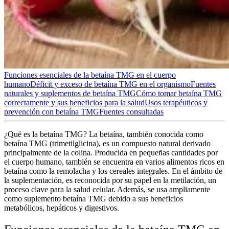
Funciones esenciales de la betaína TMG en el cuerpo
humano
Déficit y exceso de betaína TMG en el organismo
Fuentes
naturales y suplementos de betaína TMG
Cómo tomar betaína TMG
correctamente y sus beneficios para la salud
Usos terapéuticos y
prevención con betaína TMG
Fuentes consultadas
¿Qué es la betaína TMG
? La betaína, también conocida como
betaína TMG (trimetilglicina)
, es un compuesto natural derivado
principalmente de la
colina
. Producida en pequeñas cantidades por
el cuerpo humano, también se encuentra en varios
alimentos ricos en
betaína
como la remolacha y los cereales integrales. En el ámbito de
la suplementación, es reconocida por su papel en la metilación, un
proceso clave para la salud celular. Además, se usa ampliamente
como
suplemento betaína TMG
debido a sus beneficios
metabólicos, hepáticos y digestivos.