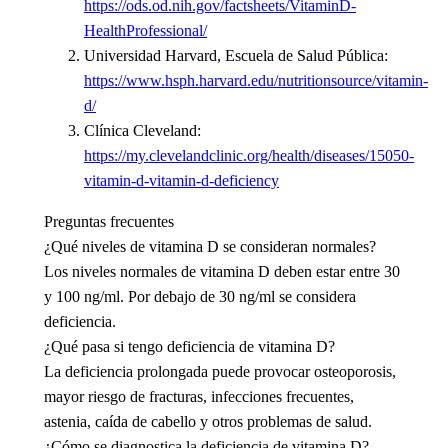
https://ods.od.nih.gov/factsheets/VitaminD-
HealthProfessional/
Universidad Harvard, Escuela de Salud Pública:
https://www.hsph.harvard.edu/nutritionsource/vitamin-
d/
Clínica Cleveland:
https://my.clevelandclinic.org/health/diseases/15050-
vitamin-d-vitamin-d-deficiency
Preguntas frecuentes
¿Qué niveles de vitamina D se consideran normales?
Los niveles normales de vitamina D deben estar entre 30
y 100 ng/ml. Por debajo de 30 ng/ml se considera
deficiencia.
¿Qué pasa si tengo deficiencia de vitamina D?
La deficiencia prolongada puede provocar osteoporosis,
mayor riesgo de fracturas, infecciones frecuentes,
astenia, caída de cabello y otros problemas de salud.
¿Cómo se diagnostica la deficiencia de vitamina D?