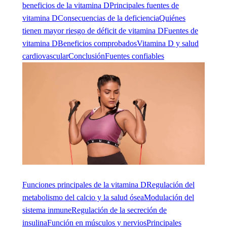
beneficios de la vitamina D
Principales fuentes de
vitamina D
Consecuencias de la deficiencia
Quiénes
tienen mayor riesgo de déficit de vitamina D
Fuentes de
vitamina D
Beneficios comprobados
Vitamina D y salud
cardiovascular
Conclusión
Fuentes confiables
Funciones principales de la vitamina D
Regulación del
metabolismo del calcio y la salud ósea
Modulación del
sistema inmune
Regulación de la secreción de
insulina
Función en músculos y nervios
Principales