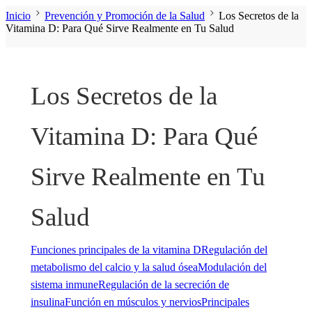
Inicio
Prevención y Promoción de la Salud
Los Secretos de la
Vitamina D: Para Qué Sirve Realmente en Tu Salud
Los Secretos de la
Vitamina D: Para Qué
Sirve Realmente en Tu
Salud
Funciones principales de la vitamina D
Regulación del
metabolismo del calcio y la salud ósea
Modulación del
sistema inmune
Regulación de la secreción de
insulina
Función en músculos y nervios
Principales