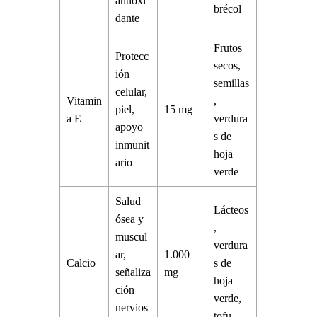
antioxi
brécol
dante
Frutos
Protecc
secos,
ión
semillas
celular,
Vitamin
,
piel,
15 mg
a E
verdura
apoyo
s de
inmunit
hoja
ario
verde
Salud
Lácteos
ósea y
,
muscul
verdura
ar,
1.000
Calcio
s de
señaliza
mg
hoja
ción
verde,
nervios
tofu