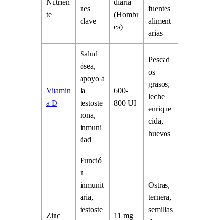
Nutrien
diaria
nes
fuentes
te
(Hombr
clave
aliment
es)
arias
Salud
Pescad
ósea,
os
apoyo a
grasos,
Vitamin
la
600-
leche
a D
testoste
800 UI
enrique
rona,
cida,
inmuni
huevos
dad
Funció
n
inmunit
Ostras,
aria,
ternera,
testoste
semillas
Zinc
11 mg