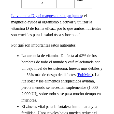
a
La vitamina D y el magnesio trabajan juntos
: el
magnesio ayuda al organismo a activar y utilizar la
vitamina D de forma eficaz, por lo que ambos nutrientes
son cruciales para la salud ósea y hormonal.
Por qué son importantes estos nutrientes:
La carencia de vitamina D
afecta al 42% de los
hombres de todo el mundo y está relacionada con
un bajo nivel de testosterona, huesos más débiles y
un 53% más de riesgo de diabetes (
PubMed
). La
luz solar y los alimentos enriquecidos ayudan,
pero a menudo se necesitan suplementos (1.000-
2.000 UI), sobre todo si se pasa mucho tiempo en
interiores.
El zinc
es vital para la fortaleza inmunitaria y la
fertilidad. Unos niveles bajos pueden reducir el