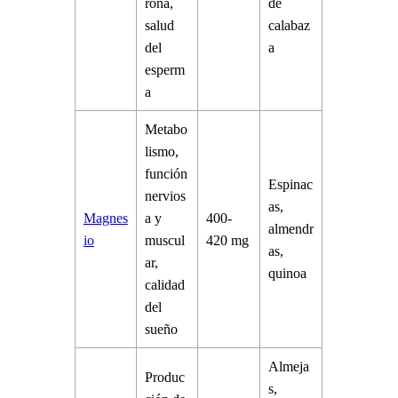
rona,
de
salud
calabaz
del
a
esperm
a
Metabo
lismo,
función
Espinac
nervios
as,
Magnes
a y
400-
almendr
io
muscul
420 mg
as,
ar,
quinoa
calidad
del
sueño
Almeja
Produc
s,