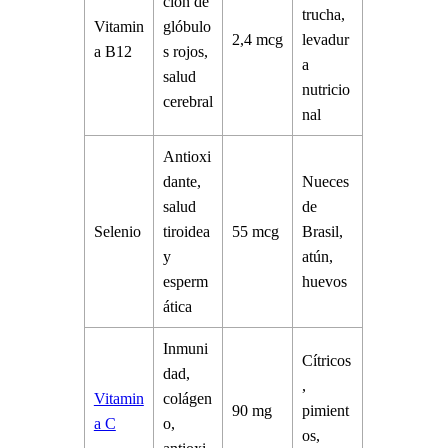
ción de
trucha,
Vitamin
glóbulo
2,4 mcg
levadur
a B12
s rojos,
a
salud
nutricio
cerebral
nal
Antioxi
dante,
Nueces
salud
de
Selenio
tiroidea
55 mcg
Brasil,
y
atún,
esperm
huevos
ática
Inmuni
Cítricos
dad,
,
Vitamin
colágen
90 mg
pimient
a C
o,
os,