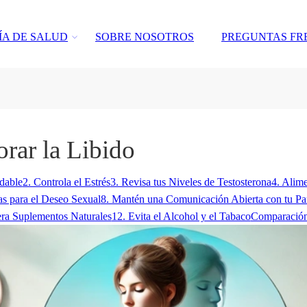
ÍA DE SALUD
SOBRE NOSOTROS
PREGUNTAS FR
rar la Libido
dable
2. Controla el Estrés
3. Revisa tus Niveles de Testosterona
4. Alim
as para el Deseo Sexual
8. Mantén una Comunicación Abierta con tu Pa
era Suplementos Naturales
12. Evita el Alcohol y el Tabaco
Comparación