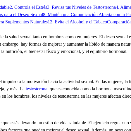
dable
2. Controla el Estrés
3. Revisa tus Niveles de Testosterona
4. Alim
as para el Deseo Sexual
8. Mantén una Comunicación Abierta con tu Pa
era Suplementos Naturales
12. Evita el Alcohol y el Tabaco
Comparación
 de la salud sexual tanto en hombres como en mujeres. El deseo sexual e
n embargo, hay formas de mejorar y aumentar la libido de manera natura
la nutrición, el bienestar físico y emocional, y el equilibrio hormonal.
 impulso o la motivación hacia la actividad sexual. En las mujeres, la 
reja, y más. La
testosterona
, que es conocida como la hormona masculina
 los hombres, los niveles de testosterona en las mujeres afectan direct
e que estás llevando un estilo de vida saludable. El ejercicio regular no
ambos factores que pueden mejorar el deseo sexual. Además, un peso corp