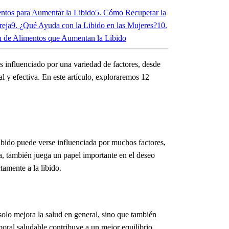
entos para Aumentar la Libido
5. Cómo Recuperar la
reja
9. ¿Qué Ayuda con la Libido en las Mujeres?
10.
 de Alimentos que Aumentan la Libido
s influenciado por una variedad de factores, desde
l y efectiva. En este artículo, exploraremos 12
libido puede verse influenciada por muchos factores,
, también juega un papel importante en el deseo
amente a la libido.
 solo mejora la salud en general, sino que también
oral saludable contribuye a un mejor equilibrio