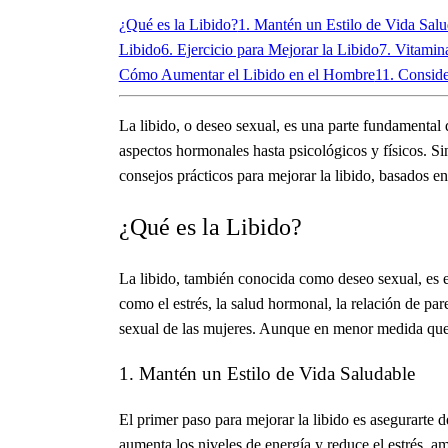
¿Qué es la Libido?
1. Mantén un Estilo de Vida Salu
Libido
6. Ejercicio para Mejorar la Libido
7. Vitamin
Cómo Aumentar el Libido en el Hombre
11. Consid
La libido, o deseo sexual, es una parte fundamental
aspectos hormonales hasta psicológicos y físicos. Si
consejos prácticos para mejorar la libido, basados en 
¿Qué es la Libido?
La libido, también conocida como deseo sexual, es el
como el estrés, la salud hormonal, la relación de pa
sexual de las mujeres. Aunque en menor medida que en
1. Mantén un Estilo de Vida Saludable
El primer paso para mejorar la libido es asegurarte d
aumenta los niveles de energía y reduce el estrés, 