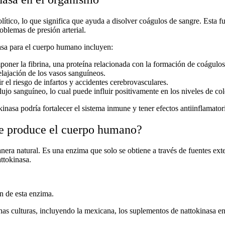
ítico, lo que significa que ayuda a disolver coágulos de sangre. Esta f
blemas de presión arterial.
asa
para el cuerpo humano incluyen:
poner la fibrina, una proteína relacionada con la formación de coágulos
relajación de los vasos sanguíneos.
r el riesgo de infartos y accidentes cerebrovasculares.
flujo sanguíneo, lo cual puede influir positivamente en los niveles de col
kinasa
podría fortalecer el sistema inmune y tener efectos antiinflamator
ue produce el cuerpo humano?
era natural. Es una enzima que solo se obtiene a través de fuentes ex
ttokinasa
.
ón de esta enzima.
s culturas, incluyendo la mexicana, los
suplementos de nattokinasa e