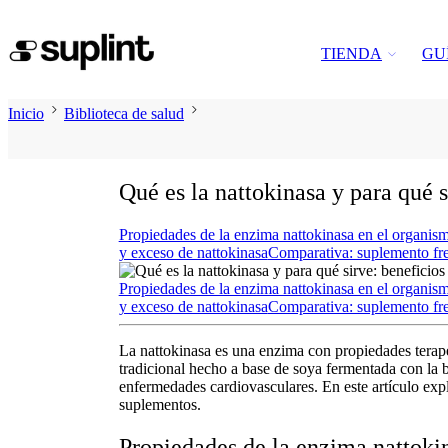
TIENDA
GU
Inicio
Biblioteca de salud
Qué es la nattokinasa y para qué 
Propiedades de la enzima nattokinasa en el organis
y exceso de nattokinasa
Comparativa: suplemento fren
Propiedades de la enzima nattokinasa en el organis
y exceso de nattokinasa
Comparativa: suplemento fren
La
nattokinasa
es una enzima con propiedades terapéu
tradicional hecho a base de soya fermentada con la 
enfermedades cardiovasculares. En este artículo ex
suplementos.
Propiedades de la enzima nattoki