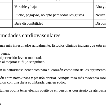
Variable y baja
Alta y 
Fuerte, pegajoso, no apto para todos los gustos
Neutral
Baja disponibilidad
Disponi
rmedades cardiovasculares
mas más investigados actualmente. Estudios clínicos indican que esta e
 venas.
 hipertensión leve o moderada.
 al mejorar el flujo sanguíneo.
an la
nattokinasa beneficios para el corazón
como uno de los argumentos
ión entre
nattokinasa y presión arterial
. Aunque falta más evidencia rob
ión con una dieta equilibrada baja en sodio.
ínea podría tener efectos positivos en personas con riesgo de ateroscler
s