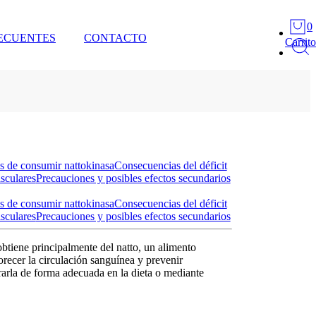
0
ECUENTES
CONTACTO
Carrito
 de consumir nattokinasa
Consecuencias del déficit
sculares
Precauciones y posibles efectos secundarios
 de consumir nattokinasa
Consecuencias del déficit
sculares
Precauciones y posibles efectos secundarios
btiene principalmente del natto, un alimento
orecer la circulación sanguínea y prevenir
rla de forma adecuada en la dieta o mediante