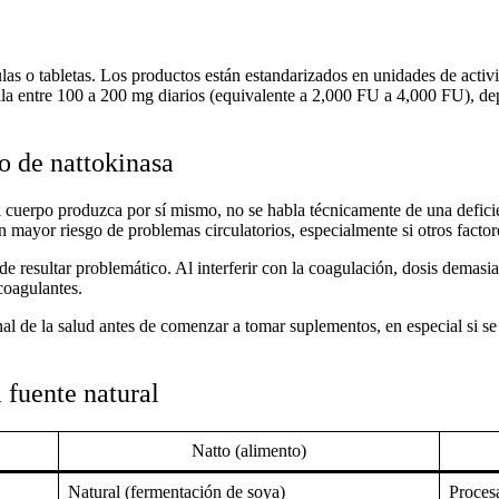
 o tabletas. Los productos están estandarizados en unidades de activida
ila entre 100 a 200 mg diarios (equivalente a 2,000 FU a 4,000 FU), d
o de nattokinasa
 cuerpo produzca por sí mismo, no se habla técnicamente de una
defici
n mayor riesgo de problemas circulatorios, especialmente si otros factor
e resultar problemático. Al interferir con la coagulación, dosis demasi
coagulantes.
l de la salud antes de comenzar a tomar suplementos, en especial si s
 fuente natural
Natto (alimento)
Natural (fermentación de soya)
Procesa