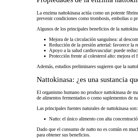
La
enzima nattokinasa
actúa como un potente fibrinol
prevenir condiciones como trombosis, embolias o pro
Algunos de los principales
beneficios de la nattokin
Mejora de la circulación sanguínea
: al descom
Reducción de la presión arterial
: favorece la 
Apoyo a la salud cardiovascular
: puede reduci
Protección frente al colesterol alto
: mejora el 
Además, estudios preliminares sugieren que la
natto
Nattokinasa: ¿es una sustancia q
El organismo humano no produce
nattokinasa
de man
de alimentos fermentados o como
suplementos de na
Las principales
fuentes naturales de nattokinasa
son:
Natto
: el único alimento con alta concentraci
Dado que el consumo de natto no es común en mucha
para obtener sus beneficios.