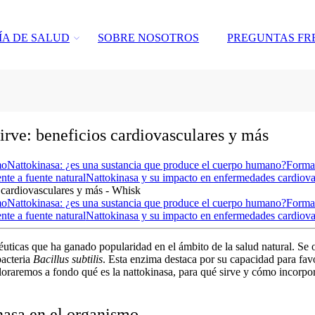
ÍA DE SALUD
SOBRE NOSOTROS
PREGUNTAS FR
sirve: beneficios cardiovasculares y más
mo
Nattokinasa: ¿es una sustancia que produce el cuerpo humano?
Formas
te a fuente natural
Nattokinasa y su impacto en enfermedades cardiova
mo
Nattokinasa: ¿es una sustancia que produce el cuerpo humano?
Formas
te a fuente natural
Nattokinasa y su impacto en enfermedades cardiova
ticas que ha ganado popularidad en el ámbito de la salud natural. Se o
bacteria
Bacillus subtilis
. Esta enzima destaca por su capacidad para fav
ploraremos a fondo
qué es la nattokinasa
,
para qué sirve
y cómo incorpora
nasa en el organismo