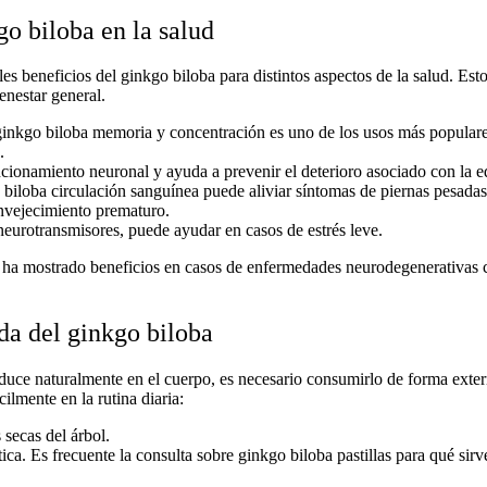
o biloba en la salud
ples
beneficios del ginkgo biloba
para distintos aspectos de la salud. Est
enestar general.
ginkgo biloba memoria y concentración
es uno de los usos más populares
.
ncionamiento neuronal y ayuda a prevenir el deterioro asociado con la e
 biloba circulación sanguínea
puede aliviar síntomas de piernas pesadas,
envejecimiento prematuro.
 neurotransmisores, puede ayudar en casos de estrés leve.
ha mostrado beneficios en casos de enfermedades neurodegenerativas 
da del ginkgo biloba
uce naturalmente en el cuerpo, es necesario consumirlo de forma extern
ilmente en la rutina diaria:
 secas del árbol.
ica. Es frecuente la consulta sobre
ginkgo biloba pastillas para qué sirv