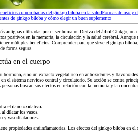
eneficios comprobados del ginkgo biloba en la salud
Formas de uso y d
entes de ginkgo biloba y cómo elegir un buen suplemento
ás antiguas utilizadas por el ser humano. Deriva del árbol Ginkgo, una 
ctos positivos en la memoria, la circulación y la salud cerebral. Aunque
tener múltiples beneficios. Comprender
para qué sirve el ginkgo biloba
d de forma segura.
ctúa en el cuerpo
 hormona, sino un extracto vegetal rico en antioxidantes y flavonoides
n el sistema nervioso central y circulatorio. Su acción se centra princi
 personas buscan sus efectos en relación con la memoria y la concentra
ntra el daño oxidativo.
al dilatar los vasos.
o y vasodilatadores.
iene propiedades antiinflamatorias. Los
efectos del ginkgo biloba en el