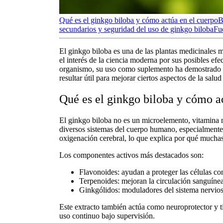
Qué es el ginkgo biloba y cómo actúa en el cuerpo
B
secundarios y seguridad del uso de ginkgo biloba
Fu
El
ginkgo biloba
es una de las plantas medicinales m
el interés de la ciencia moderna por sus posibles efe
organismo, su uso como suplemento ha demostrado 
resultar útil para mejorar ciertos aspectos de la salu
Qué es el ginkgo biloba y cómo a
El
ginkgo biloba
no es un microelemento, vitamina ni
diversos sistemas del cuerpo humano, especialmente e
oxigenación cerebral, lo que explica por qué muchas
Los componentes activos más destacados son:
Flavonoides
: ayudan a proteger las células co
Terpenoides
: mejoran la circulación sanguínea 
Ginkgólidos
: moduladores del sistema nervios
Este extracto también actúa como neuroprotector y t
uso continuo bajo supervisión.