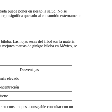
dada puede poner en riesgo la salud. No se
cuerpo significa que solo al consumirlo externamente
 biloba
. Las hojas secas del árbol son la materia
as
mejores marcas de ginkgo biloba en México
, se
Desventajas
 más elevado
oncentración
uerte
iar su consumo, es aconsejable consultar con un