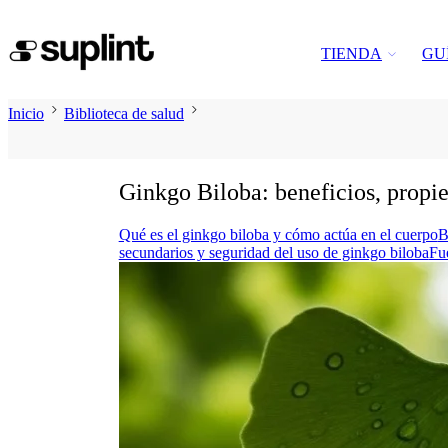
TIENDA
GU
Inicio
Biblioteca de salud
Ginkgo Biloba: beneficios, propi
Qué es el ginkgo biloba y cómo actúa en el cuerpo
B
secundarios y seguridad del uso de ginkgo biloba
Fu