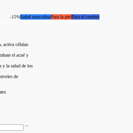
-15%
Salud masculina
Para la piel
Para el cerebro
, activa células
ombate el acné y
 y la salud de los
niveles de
ntes