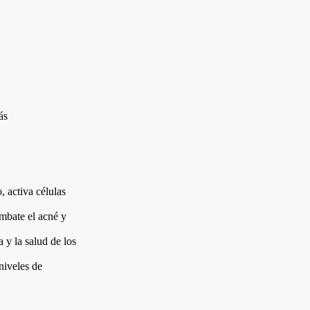
ás
, activa células
ombate el acné y
 y la salud de los
niveles de