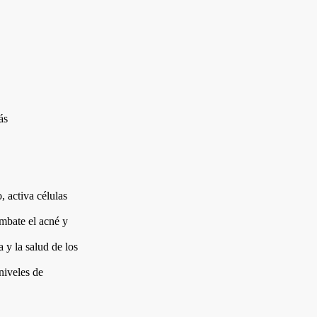
ás
, activa células
ombate el acné y
 y la salud de los
niveles de