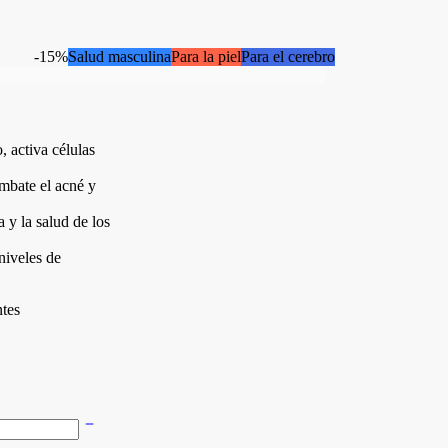
-15%
Salud masculina
Para la piel
Para el cerebro
, activa células
ombate el acné y
 y la salud de los
niveles de
ntes