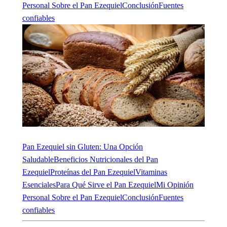
Personal Sobre el Pan Ezequiel
Conclusión
Fuentes
confiables
Pan Ezequiel sin Gluten: Una Opción
Saludable
Beneficios Nutricionales del Pan
Ezequiel
Proteínas del Pan Ezequiel
Vitaminas
Esenciales
Para Qué Sirve el Pan Ezequiel
Mi Opinión
Personal Sobre el Pan Ezequiel
Conclusión
Fuentes
confiables