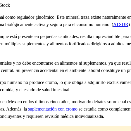
nal como regulador glucémico. Este mineral traza existe naturalmente en 
rma biológicamente activa y segura para el consumo humano. (
ATSDR
)
nque está presente en pequeñas cantidades, resulta imprescindible para 
do en múltiples suplementos y alimentos fortificados dirigidos a adulto
striales y no debe encontrarse en alimentos ni suplementos, ya que resu
entral. Su presencia accidental en el ambiente laboral constituye un pr
cuerpo humano no produce cromo, lo que obliga a adquirirlo exclusivame
comida, y el estado de salud intestinal.
o en México en los últimos cinco años, motivando debates sobre cual es
as. Además, la
suplementación con cromo
se estudia como complemento 
oncluyentes y requieren revisión médica individualizada.