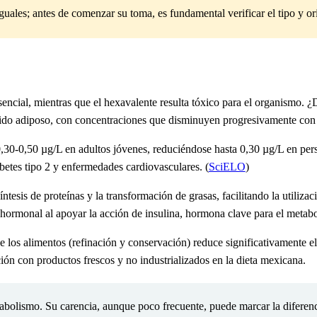
ales; antes de comenzar su toma, es fundamental verificar el tipo y or
sencial, mientras que el hexavalente resulta tóxico para el organismo.
¿D
jido adiposo, con concentraciones que disminuyen progresivamente con 
 0,30-0,50 µg/L en adultos jóvenes, reduciéndose hasta 0,30 µg/L en pe
betes tipo 2 y enfermedades cardiovasculares. (
SciELO
)
tesis de proteínas y la transformación de grasas, facilitando la utilizac
n hormonal al apoyar la acción de insulina, hormona clave para el metab
e los alimentos (refinación y conservación) reduce significativamente e
ción con productos frescos y no industrializados en la dieta mexicana.
tabolismo. Su carencia, aunque poco frecuente, puede marcar la diferen