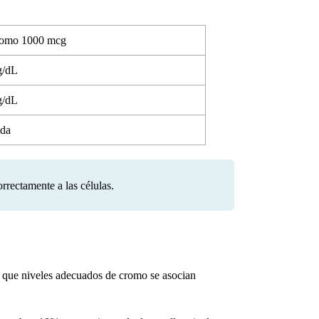
romo 1000 mcg
g/dL
g/dL
ada
rrectamente a las células.
an que niveles adecuados de cromo se asocian