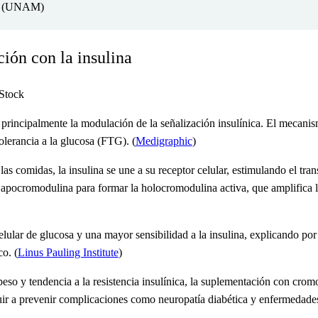
ga (UNAM)
ión con la insulina
principalmente la modulación de la señalización insulínica. El mecani
lerancia a la glucosa (FTG). (
Medigraphic
)
s comidas, la insulina se une a su receptor celular, estimulando el trans
apocromodulina para formar la holocromodulina activa, que amplifica la 
elular de glucosa y una mayor sensibilidad a la insulina, explicando po
o. (
Linus Pauling Institute
)
so y tendencia a la resistencia insulínica, la suplementación con cromo
ibuir a prevenir complicaciones como neuropatía diabética y enfermedade