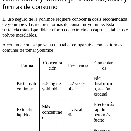
formas de consumo
El uso seguro de la yohimbe requiere conocer la
dosis recomendada
de yohimbe
y las mejores
formas de consumir yohimbe
. Esta
sustancia está disponible en forma de extracto en cápsulas, tabletas y
polvos mezclables.
A continuación, se presenta una tabla comparativa con las formas
comunes de tomar yohimbe:
Concentra
Comentari
Forma
Frecuencia
ción
os
Fácil
Pastillas de
2-6 mg de
1-2 veces
dosificació
yohimbe
yohimbina
al día
n, acción
gradual
Efecto más
Más
Extracto
1 vez al
rápido
concentrad
líquido
día
pero más
o
fuerte
Potenciaci