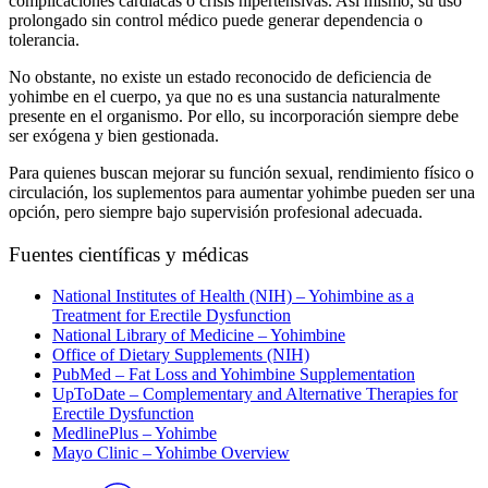
complicaciones cardíacas o crisis hipertensivas. Así mismo, su uso
prolongado sin control médico puede generar dependencia o
tolerancia.
No obstante, no existe un estado reconocido de
deficiencia de
yohimbe en el cuerpo
, ya que no es una sustancia naturalmente
presente en el organismo. Por ello, su incorporación siempre debe
ser exógena y bien gestionada.
Para quienes buscan mejorar su función sexual, rendimiento físico o
circulación, los
suplementos para aumentar yohimbe
pueden ser una
opción, pero siempre bajo supervisión profesional adecuada.
Fuentes científicas y médicas
National Institutes of Health (NIH) – Yohimbine as a
Treatment for Erectile Dysfunction
National Library of Medicine – Yohimbine
Office of Dietary Supplements (NIH)
PubMed – Fat Loss and Yohimbine Supplementation
UpToDate – Complementary and Alternative Therapies for
Erectile Dysfunction
MedlinePlus – Yohimbe
Mayo Clinic – Yohimbe Overview