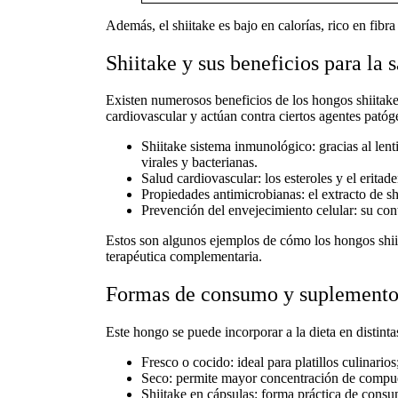
Además, el shiitake es bajo en calorías, rico en fibra 
Shiitake y sus beneficios para la
Existen numerosos
beneficios de los hongos shiitak
cardiovascular y actúan contra ciertos agentes patóg
Shiitake sistema inmunológico:
gracias al len
virales y bacterianas.
Salud cardiovascular:
los esteroles y el eritad
Propiedades antimicrobianas:
el extracto de s
Prevención del envejecimiento celular:
su cont
Estos son algunos ejemplos de cómo los
hongos shii
terapéutica complementaria.
Formas de consumo y suplementos
Este hongo se puede incorporar a la dieta en distint
Fresco o cocido:
ideal para platillos culinario
Seco:
permite mayor concentración de compue
Shiitake en cápsulas:
forma práctica de consu