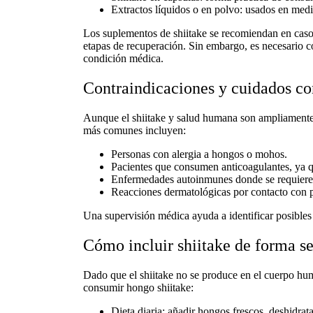
Extractos líquidos o en polvo:
usados en medici
Los
suplementos de shiitake
se recomiendan en casos
etapas de recuperación. Sin embargo, es necesario c
condición médica.
Contraindicaciones y cuidados con
Aunque el
shiitake y salud humana
son ampliamente 
más comunes incluyen:
Personas con alergia a hongos o mohos.
Pacientes que consumen anticoagulantes, ya q
Enfermedades autoinmunes donde se requiere 
Reacciones dermatológicas por contacto con p
Una supervisión médica ayuda a identificar posibles
Cómo incluir shiitake de forma se
Dado que
el shiitake no se produce en el cuerpo h
consumir hongo shiitake
:
Dieta diaria:
añadir hongos frescos, deshidrata