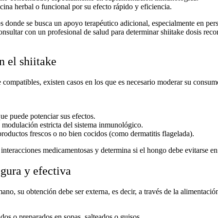
na herbal o funcional por su efecto rápido y eficiencia.
 donde se busca un apoyo terapéutico adicional, especialmente en pers
onsultar con un profesional de salud para determinar
shiitake dosis re
 el shiitake
compatibles, existen casos en los que es necesario moderar su consumo
ue puede potenciar sus efectos.
modulación estricta del sistema inmunológico.
roductos frescos o no bien cocidos (como dermatitis flagelada).
 interacciones medicamentosas y determina si el hongo debe evitarse en
gura y efectiva
umano
, su obtención debe ser externa, es decir, a través de la alimenta
dos o preparados en sopas, salteados o guisos.