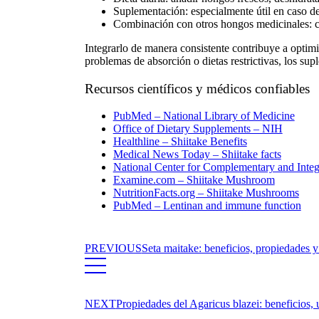
Suplementación:
especialmente útil en caso de
Combinación con otros hongos medicinales:
c
Integrarlo de manera consistente contribuye a optim
problemas de absorción o dietas restrictivas, los sup
Recursos científicos y médicos confiables
PubMed – National Library of Medicine
Office of Dietary Supplements – NIH
Healthline – Shiitake Benefits
Medical News Today – Shiitake facts
National Center for Complementary and Integ
Examine.com – Shiitake Mushroom
NutritionFacts.org – Shiitake Mushrooms
PubMed – Lentinan and immune function
PREVIOUS
Seta maitake: beneficios, propiedades y
NEXT
Propiedades del Agaricus blazei: beneficios, u