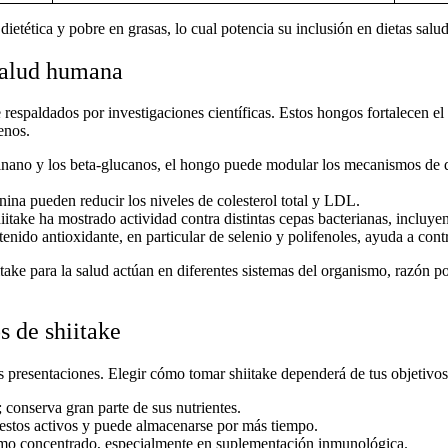
dietética y pobre en grasas, lo cual potencia su inclusión en dietas salud
 salud humana
e
respaldados por investigaciones científicas. Estos hongos fortalecen el
enos.
tinano y los beta-glucanos, el hongo puede modular los mecanismos de 
enina pueden reducir los niveles de colesterol total y LDL.
hiitake ha mostrado actividad contra distintas cepas bacterianas, inclu
enido antioxidante, en particular de selenio y polifenoles, ayuda a contr
take para la salud
actúan en diferentes sistemas del organismo, razón po
 de shiitake
as presentaciones. Elegir
cómo tomar shiitake
dependerá de tus objetivos 
s; conserva gran parte de sus nutrientes.
stos activos y puede almacenarse por más tiempo.
mo concentrado, especialmente en suplementación inmunológica.