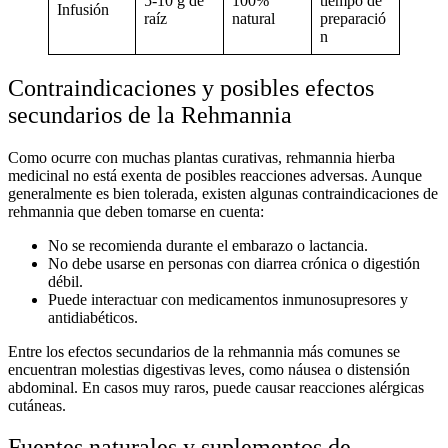
5-10 g de
100%
tiempo de
Infusión
raíz
natural
preparació
n
Contraindicaciones y posibles efectos
secundarios de la Rehmannia
Como ocurre con muchas
plantas curativas
,
rehmannia hierba
medicinal
no está exenta de posibles reacciones adversas. Aunque
generalmente es bien tolerada, existen algunas
contraindicaciones de
rehmannia
que deben tomarse en cuenta:
No se recomienda durante el embarazo o lactancia.
No debe usarse en personas con diarrea crónica o digestión
débil.
Puede interactuar con medicamentos inmunosupresores y
antidiabéticos.
Entre los
efectos secundarios de la rehmannia
más comunes se
encuentran molestias digestivas leves, como náusea o distensión
abdominal. En casos muy raros, puede causar reacciones alérgicas
cutáneas.
Fuentes naturales y suplementos de