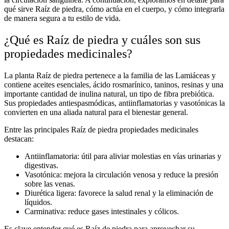
qué sirve Raíz de piedra
, cómo actúa en el cuerpo, y cómo integrarla
de manera segura a tu estilo de vida.
¿Qué es Raíz de piedra y cuáles son sus
propiedades medicinales?
La
planta Raíz de piedra
pertenece a la familia de las Lamiáceas y
contiene aceites esenciales, ácido rosmarínico, taninos, resinas y una
importante cantidad de
inulina natural
, un tipo de fibra prebiótica.
Sus propiedades antiespasmódicas, antiinflamatorias y vasotónicas la
convierten en una aliada natural para el bienestar general.
Entre las principales
Raíz de piedra propiedades medicinales
destacan:
Antiinflamatoria: útil para aliviar molestias en vías urinarias y
digestivas.
Vasotónica: mejora la circulación venosa y reduce la presión
sobre las venas.
Diurética ligera: favorece la salud renal y la eliminación de
líquidos.
Carminativa: reduce gases intestinales y cólicos.
Es clave entender
qué es Raíz de piedra
para aprovechar su