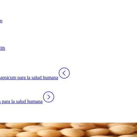
on
lth
capsicum para la salud humana
 para la salud humana