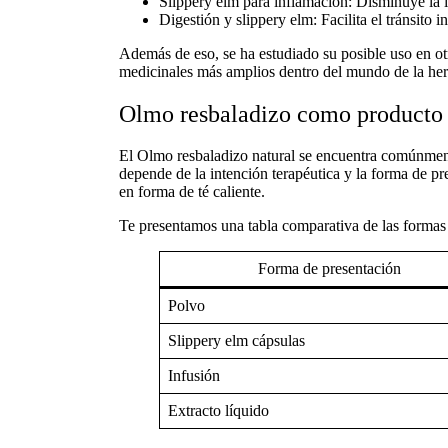
Slippery elm para inflamación:
Disminuye la ir
Digestión y slippery elm:
Facilita el tránsito 
Además de eso, se ha estudiado su posible uso en otra
medicinales
más amplios dentro del mundo de la
her
Olmo resbaladizo como producto 
El
Olmo resbaladizo natural
se encuentra comúnmente
depende de la intención terapéutica y la forma de pr
en forma de té caliente.
Te presentamos una tabla comparativa de las form
Forma de presentación
Polvo
Slippery elm cápsulas
Infusión
Extracto líquido