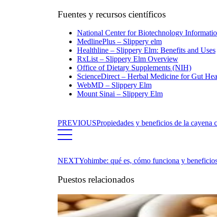
Fuentes y recursos científicos
National Center for Biotechnology Informati
MedlinePlus – Slippery elm
Healthline – Slippery Elm: Benefits and Uses
RxList – Slippery Elm Overview
Office of Dietary Supplements (NIH)
ScienceDirect – Herbal Medicine for Gut Hea
WebMD – Slippery Elm
Mount Sinai – Slippery Elm
PREVIOUS
Propiedades y beneficios de la cayena 
NEXT
Yohimbe: qué es, cómo funciona y beneficios
Puestos relacionados