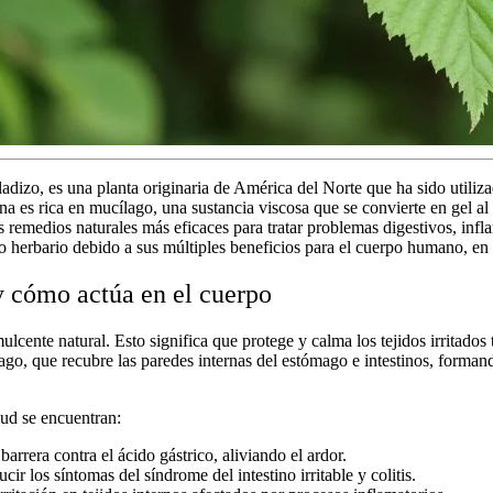
ladizo
, es una planta originaria de América del Norte que ha sido utiliz
rna es rica en mucílago, una sustancia viscosa que se convierte en gel al
os
remedios naturales
más eficaces para tratar problemas digestivos, inflam
o
herbario debido a sus múltiples beneficios para el cuerpo humano, en es
y cómo actúa en el cuerpo
cente natural. Esto significa que protege y calma los tejidos irritados
lago, que recubre las paredes internas del estómago e intestinos, forman
lud
se encuentran:
arrera contra el ácido gástrico, aliviando el ardor.
ir los síntomas del síndrome del intestino irritable y colitis.