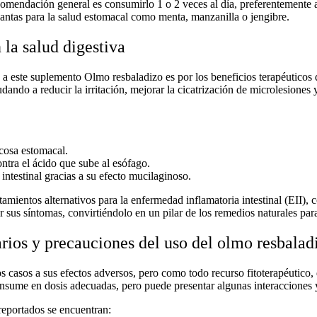
ecomendación general es consumirlo 1 o 2 veces al día, preferentemente a
lantas para la salud estomacal
como menta, manzanilla o jengibre.
la salud digestiva
 a este
suplemento Olmo resbaladizo
es por los beneficios terapéuticos q
ando a reducir la irritación, mejorar la cicatrización de microlesiones 
cosa estomacal.
tra el ácido que sube al esófago.
 intestinal gracias a su efecto mucilaginoso.
amientos alternativos para la enfermedad inflamatoria intestinal (EII), 
 sus síntomas, convirtiéndolo en un pilar de los
remedios naturales
para
arios y precauciones del uso del olmo resbalad
casos a sus efectos adversos, pero como todo recurso fitoterapéutico, d
nsume en dosis adecuadas, pero puede presentar algunas interacciones 
eportados se encuentran: