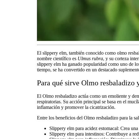
El
slippery elm
, también conocido como
olmo resba
nombre científico es
Ulmus rubra
, y su corteza inte
slippery elm ha ganado popularidad como uno de l
tiempo, se ha convertido en un destacado
suplement
Para qué sirve Olmo resbaladizo 
El
Olmo resbaladizo
actúa como un emoliente y demul
respiratorias. Su acción principal se basa en el mucí
inflamación y promover la cicatrización.
Entre los
beneficios del Olmo resbaladizo para la sa
Slippery elm para acidez estomacal:
Crea una b
Slippery elm para intestinos:
Contribuye a reduc