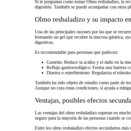
Si te preguntas
como tomar Olmo resbaladizo
, la r
digestión. También se puede acompañar con otras
p
Olmo resbaladizo y su impacto en 
Una de las principales razones por las que se recurre
formando un gel que recubre la mucosa gástrica, ayud
digestivas.
Es recomendable para personas que padecen:
Gastritis:
Reduce la acidez y el daño en la mu
Reflujo gastroesofágico:
Forma una barrera con
Diarrea o estreñimiento:
Regulariza el tránsito
También ha sido objeto de estudio como parte de trat
Aunque no cura estas condiciones, sí ayuda a mitigar
Ventajas, posibles efectos secund
Las
ventajas del olmo resbaladizo
superan en muchos 
seguro para la mayoría de las personas cuando se co
Entre los
olmo resbaladizo efectos secundarios
más r