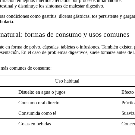
ritación en tejidos internos afectados por procesos inflamatorios.
intestinal y disminuye los síntomas de malestar digestivo.
s condiciones como gastritis, úlceras gástricas, tos persistente y garga
bolaria
.
natural: formas de consumo y usos comunes
 en forma de polvo, cápsulas, tabletas o infusiones. También existen p
esentación. En el caso de problemas digestivos, suele tomarse antes de l
as más comunes de consumo:
Uso habitual
Disuelto en agua o jugos
Efecto 
Consumo oral directo
Práctic
Consumida como té
Suaviza
Gotas en bebidas
Concent