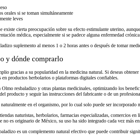
ceso
os orales si se toman simultáneamente
lmente leves
 existe cierta preocupación sobre su efecto estimulante uterino, aunq
entación médica, especialmente si se padece alguna enfermedad crónica
ladizo suplemento
al menos 1 o 2 horas antes o después de tomar med
o y dónde comprarlo
plio gracias a su popularidad en la medicina natural. Si deseas obtener
s en productos herbolarios o plataformas digitales confiables.
n
Olmo resbaladizo y otras plantas medicinales
, optimizando los benefic
del producto y seguir las instrucciones del fabricante o de un profesiona
a naturalmente en el organismo
, por lo cual solo puede ser incorporad
tiendas naturistas, herbolarios, farmacias especializadas, comercios en l
 no es originario de México, su uso ha sido integrado cada vez más en 
baladizo
es un complemento natural efectivo que puede contribuir signif