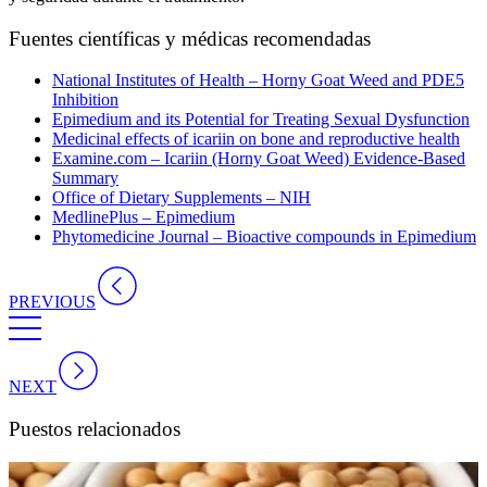
Fuentes científicas y médicas recomendadas
National Institutes of Health – Horny Goat Weed and PDE5
Inhibition
Epimedium and its Potential for Treating Sexual Dysfunction
Medicinal effects of icariin on bone and reproductive health
Examine.com – Icariin (Horny Goat Weed) Evidence-Based
Summary
Office of Dietary Supplements – NIH
MedlinePlus – Epimedium
Phytomedicine Journal – Bioactive compounds in Epimedium
PREVIOUS
NEXT
Puestos relacionados