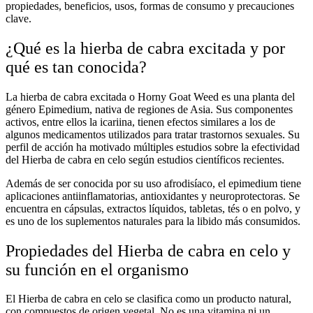
propiedades, beneficios, usos, formas de consumo y precauciones
clave.
¿Qué es la hierba de cabra excitada y por
qué es tan conocida?
La
hierba de cabra excitada
o
Horny Goat Weed
es una planta del
género
Epimedium
, nativa de regiones de Asia. Sus componentes
activos, entre ellos la icariina, tienen efectos similares a los de
algunos medicamentos utilizados para tratar trastornos sexuales. Su
perfil de acción ha motivado múltiples estudios sobre la
efectividad
del Hierba de cabra en celo según estudios
científicos recientes.
Además de ser conocida por su uso afrodisíaco, el epimedium tiene
aplicaciones antiinflamatorias, antioxidantes y neuroprotectoras. Se
encuentra en cápsulas, extractos líquidos, tabletas, tés o en polvo, y
es uno de los
suplementos naturales para la libido
más consumidos.
Propiedades del Hierba de cabra en celo y
su función en el organismo
El
Hierba de cabra en celo
se clasifica como un producto natural,
con compuestos de origen vegetal. No es una vitamina ni un