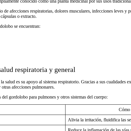
s ampliamente conocido como una
planta medicinal
por sus usos tradicional
o de afecciones respiratorias, dolores musculares, infecciones leves y p
, cápsulas o extracto.
dolobo se encuentran:
alud respiratoria y general
 la salud
es su apoyo al
sistema respiratorio
. Gracias a sus cualidades ex
 y otras afecciones pulmonares.
s del
gordolobo
para pulmones
y otros sistemas del cuerpo:
n
Cómo 
Alivia la irritación, fluidifica las
Reduce la inflamación de las vías r