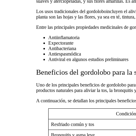
suaves y aterciopeladas, y sus flores amarillas. E
Los
usos tradicionales del
gordoloboincluyen el alivi
planta son las hojas y las flores, ya sea en té, tintura
Entre las principales
propiedades medicinales de
gor
Antiinflamatoria
Expectorante
Antibacteriana
Antiespasmódica
Antiviral en algunos estudios preliminares
Beneficios del gordolobo para la s
Uno de los principales
beneficios de gordolobo
para
productos naturales para aliviar la tos, la bronquitis
A continuación, se detallan los principales beneficio
Condició
Resfriado común y tos
Bronquitis y asma leve