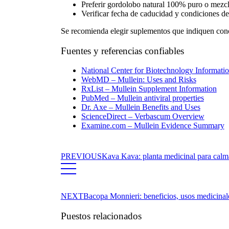
Preferir
gordolobo
natural
100% puro o mezclas
Verificar fecha de caducidad y condiciones d
Se recomienda elegir suplementos que indiquen conce
Fuentes y referencias confiables
National Center for Biotechnology Informat
WebMD – Mullein: Uses and Risks
RxList – Mullein Supplement Information
PubMed – Mullein antiviral properties
Dr. Axe – Mullein Benefits and Uses
ScienceDirect – Verbascum Overview
Examine.com – Mullein Evidence Summary
PREVIOUS
Kava Kava: planta medicinal para calma
NEXT
Bacopa Monnieri: beneficios, usos medicinale
Puestos relacionados