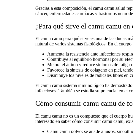
Gracias a esta composición, el
camu camu salud
repr
cáncer, enfermedades cardíacas y trastornos neurode
¿Para qué sirve el camu camu en
El
camu camu para qué sirve
es una de las dudas má
natural de varios sistemas fisiológicos. En el cuerpo 
Aumenta la resistencia ante infecciones respir
Contribuye al equilibrio hormonal por su efec
Mejora el ánimo y reduce síntomas de fatiga 
Favorece la síntesis de colágeno en piel, tend
Disminuye los niveles de radicales libres en c
El
camu camu sistema inmunológico
ha demostrado s
infecciosos. También se estudia su potencial en el c
Cómo consumir camu camu de for
El camu camu no es un compuesto que el cuerpo human
interesado en saber
cómo consumir camu camu
, exi
Camu camu polvo
: se añade a jugos, smoothi