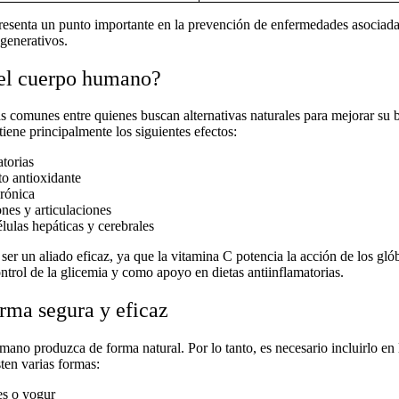
esenta un punto importante en la prevención de enfermedades asociadas
generativos.
 el cuerpo humano?
s comunes entre quienes buscan alternativas naturales para mejorar su 
tiene principalmente los siguientes efectos:
atorias
to antioxidante
crónica
ones y articulaciones
élulas hepáticas y cerebrales
er un aliado eficaz, ya que la vitamina C potencia la acción de los glób
ontrol de la glicemia y como apoyo en dietas antiinflamatorias.
ma segura y eficaz
o produzca de forma natural. Por lo tanto, es necesario incluirlo en la
sten varias formas:
es o yogur