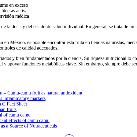
sume en exceso
úlceras activas
ervisión médica
e la dosis y del estado de salud individual. En general, se trata de u
u en México
, es posible encontrar esta fruta en tiendas naturistas, mer
controles de calidad adecuados.
iados y bien fundamentados por la ciencia. Su riqueza nutricional lo c
iel y apoyar funciones metabólicas clave. Sin embargo, siempre debe ser
n – Camu-camu fruit as natural antioxidant
s inflammatory markers
n C Fact Sheet
an fruits
ial of camu camu
idant effects of camu camu
s a Source of Nutraceuticals