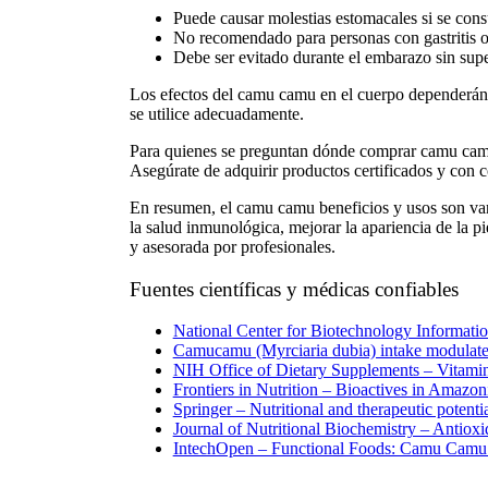
Puede causar molestias estomacales si se con
No recomendado para personas con gastritis o 
Debe ser evitado durante el embarazo sin sup
Los
efectos del camu camu en el cuerpo
dependerán d
se utilice adecuadamente.
Para quienes se preguntan
dónde comprar camu cam
Asegúrate de adquirir productos certificados y con 
En resumen, el
camu camu beneficios y usos
son var
la salud inmunológica, mejorar la apariencia de la p
y asesorada por profesionales.
Fuentes científicas y médicas confiables
National Center for Biotechnology Informatio
Camucamu (Myrciaria dubia) intake modulate
NIH Office of Dietary Supplements – Vitami
Frontiers in Nutrition – Bioactives in Amazoni
Springer – Nutritional and therapeutic potent
Journal of Nutritional Biochemistry – Antiox
IntechOpen – Functional Foods: Camu Camu a