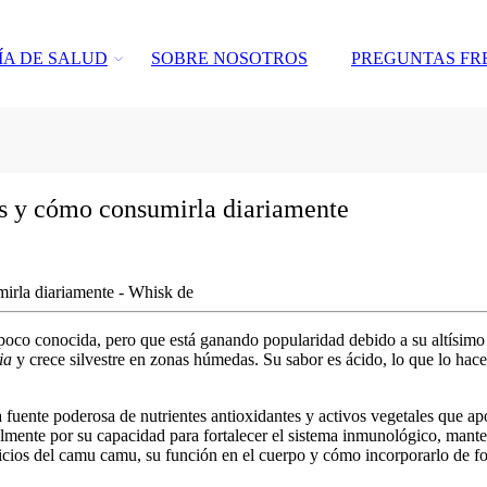
ÍA DE SALUD
SOBRE NOSOTROS
PREGUNTAS FR
os y cómo consumirla diariamente
a poco conocida, pero que está ganando popularidad debido a su altísim
ia
y crece silvestre en zonas húmedas. Su sabor es ácido, lo que lo hace
 fuente poderosa de nutrientes antioxidantes y activos vegetales que a
mente por su capacidad para fortalecer el sistema inmunológico, mantene
icios del camu camu
, su función en el cuerpo y cómo incorporarlo de fo