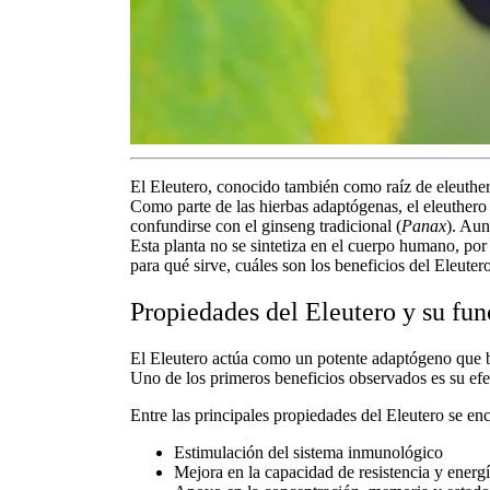
El
Eleutero
, conocido también como
raíz de eleuthe
Como parte de las
hierbas adaptógenas
, el eleuthero
confundirse con el ginseng tradicional (
Panax
). Aun
Esta planta no se sintetiza en el cuerpo humano, po
para qué sirve
, cuáles son los
beneficios del
Eleuter
Propiedades del Eleutero y su fu
El Eleutero actúa como un potente adaptógeno que bal
Uno de los primeros beneficios observados es su efect
Entre las principales
propiedades del
Eleutero se en
Estimulación del
sistema inmunológico
Mejora en la capacidad de resistencia y energ