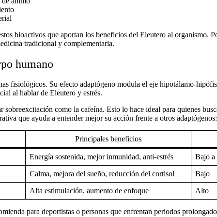
o de ánimo
iento
rial
estos bioactivos que aportan los
beneficios del
Eleutero al organismo. P
edicina tradicional y complementaria.
erpo humano
emas fisiológicos. Su efecto adaptógeno modula el eje hipotálamo-hipófis
cial al hablar de
Eleutero
y estrés
.
 sobreexcitación como la cafeína. Esto lo hace ideal para quienes busca
rativa que ayuda a entender mejor su acción frente a otros adaptógenos:
Principales beneficios
Energía sostenida, mejor inmunidad, anti-estrés
Bajo a
Calma, mejora del sueño, reducción del cortisol
Bajo
Alta estimulación, aumento de enfoque
Alto
comienda para deportistas o personas que enfrentan periodos prolongados