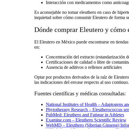
Interacción con medicamentos como anticoagu
Es aconsejable no tomar eleuthero en caso de hipert
inquietud sobre
cómo consumir Eleutero
de forma se
Dónde comprar Eleutero y cómo e
El
Eleutero
en México
puede encontrarse en tiendas 
en:
Concentración del extracto (estandarización d
Certificaciones de calidad o libre de contamin
Ausencia de aditivos o rellenos artificiales
Optar por productos derivados de la
raíz de Eleutero
las indicaciones del envase respecto al uso continuo.
Fuentes científicas y médicas consultadas:
National Institutes of Health – Adaptogens an
Phytotherapy Research – Eleutherococcus se
PubMed: Eleuthero and Fatigue in Athletes
Examine.com – Eleuthero Scientific Review
WebMD – Eleuthero (Siberian Ginseng) Info