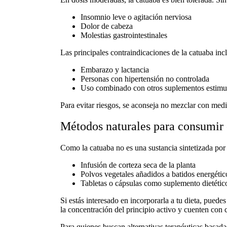
Insomnio leve o agitación nerviosa
Dolor de cabeza
Molestias gastrointestinales
Las principales
contraindicaciones de la catuaba
inc
Embarazo y lactancia
Personas con hipertensión no controlada
Uso combinado con otros
suplementos estimu
Para evitar riesgos, se aconseja no mezclar con med
Métodos naturales para consumir 
Como la
catuaba
no es una sustancia sintetizada po
Infusión de corteza seca de la planta
Polvos vegetales añadidos a batidos energétic
Tabletas o cápsulas como suplemento dietétic
Si estás interesado en incorporarla a tu dieta, puedes
la concentración del principio activo y cuenten con ce
Para quienes buscan alternativas terapéuticas basad