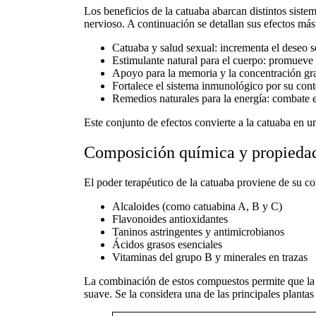
Los
beneficios de la catuaba
abarcan distintos sistem
nervioso. A continuación se detallan sus efectos más
Catuaba y salud sexual
: incrementa el deseo 
Estimulante natural para el cuerpo
: promueve 
Apoyo para la memoria y la concentración gra
Fortalece el sistema inmunológico por su cont
Remedios naturales para la energía
: combate e
Este conjunto de efectos convierte a la
catuaba
en u
Composición química y propiedad
El poder terapéutico de la
catuaba
proviene de su c
Alcaloides (como catuabina A, B y C)
Flavonoides antioxidantes
Taninos astringentes y antimicrobianos
Ácidos grasos esenciales
Vitaminas del grupo B y minerales en trazas
La combinación de estos compuestos permite que l
suave. Se la considera una de las principales
plantas