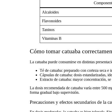
Component
Alcaloides
Flavonoides
Taninos
Vitaminas B
Cómo tomar catuaba correctament
La
catuaba
puede consumirse en distintas presentaci
Té de catuaba
: preparado con corteza seca e i
Cápsulas de catuaba
: dosis estandarizadas, ide
Extracto de catuaba
: mayor concentración, se
La
dosis recomendada de catuaba
varía entre 500 m
forma gradual bajo supervisión.
Precauciones y efectos secundarios de la c
En dosis moderadas, la catuaba es bien tolerada. Si