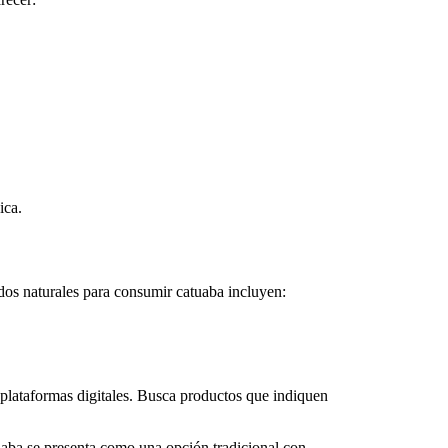
ica.
os naturales para consumir catuaba
incluyen:
o plataformas digitales. Busca productos que indiquen
uaba
se presenta como una opción tradicional con