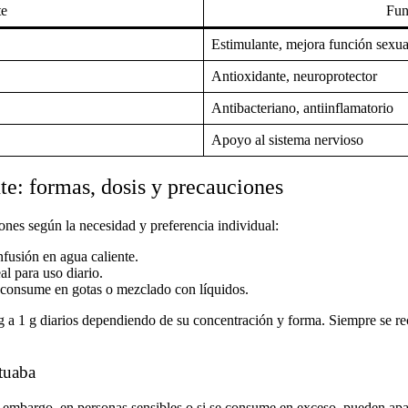
e
Fun
Estimulante, mejora función sexua
Antioxidante, neuroprotector
Antibacteriano, antiinflamatorio
Apoyo al sistema nervioso
e: formas, dosis y precauciones
ones según la necesidad y preferencia individual:
nfusión en agua caliente.
al para uso diario.
 consume en gotas o mezclado con líquidos.
g a 1 g diarios dependiendo de su concentración y forma. Siempre se r
atuaba
n embargo, en personas sensibles o si se consume en exceso, pueden apa