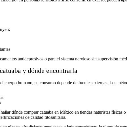
luyen:
lantes
icamentos antidepresivos o para el sistema nervioso sin supervisión méd
catuaba y dónde encontrarla
r el cuerpo humano, su consumo depende de fuentes externas. Los
métod
os
o
 hallar
dónde comprar catuaba en México
en tiendas naturistas físicas 
rtificaciones de calidad fitosanitaria.
as en
plantas afrodisíacas mexicanas
o latinoamericanas, la
tilopo de cat