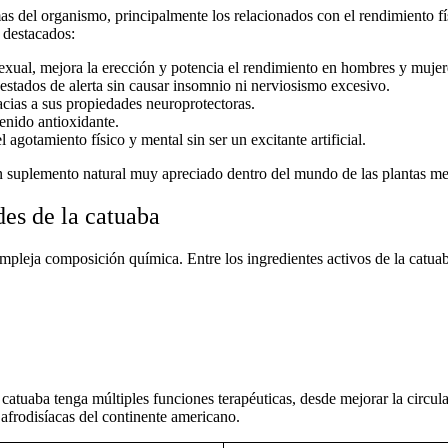
as del organismo, principalmente los relacionados con el rendimiento fís
 destacados:
sexual, mejora la erección y potencia el rendimiento en hombres y mujer
estados de alerta sin causar insomnio ni nerviosismo excesivo.
cias a sus propiedades neuroprotectoras.
enido antioxidante.
l agotamiento físico y mental sin ser un excitante artificial.
n
suplemento natural
muy apreciado dentro del mundo de las plantas medi
es de la catuaba
ompleja
composición química
. Entre los
ingredientes activos de la catua
a
catuaba
tenga múltiples funciones terapéuticas, desde mejorar la circu
 afrodisíacas
del continente americano.