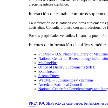
creciente interés científico.
Interacción de catuaba con otros suplement
La
interacción de la catuaba con otros suplementos
p
dosis altas. Consulta primero con un profesional de 
Por sus propiedades versátiles, la
catuaba
puede forma
Fuentes de información científica y médica
PubMed – U.S. National Library of Medicine
National Center for Biotechnology Informat
MedlinePlus
Office of Dietary Supplements (NIH)
Examine.com
ScienceDirect
WebMD – Suplementos y vitaminas
American Botanical Council
National Center for Complementary and Integ
PREVIOUS
Extracto de café verde: beneficios, usos