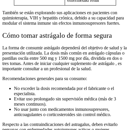
enfermedad renal
También se están explorando sus aplicaciones en pacientes con
quimioterapia, VIH y hepatitis crónica, debido a su capacidad para
modular el sistema inmune sin efectos inmunosupresores fuertes.
Cómo tomar
astrágalo
de forma segura
La forma de consumir
astrágalo
dependerá del objetivo de salud y la
presentación utilizada. La dosis más común en
astrágalo
cápsulas
o
pastillas
oscila entre 500 mg y 1500 mg por día, dividida en dos o
tres tomas. Antes de iniciar cualquier
suplemento de
astrágalo
, es
importante consultar a un profesional de la salud.
Recomendaciones generales para su consumo:
No exceder la dosis recomendada
por el fabricante o el
especialista.
Evitar uso prolongado
sin supervisión médica (más de 3
meses continuos).
No usar junto con medicamentos inmunosupresores
,
anticoagulantes o corticosteroides sin control médico.
Respecto a las
contraindicaciones del astragalus
, deben evitarlo
personas con enfermedades autoinmunes activas o mujeres