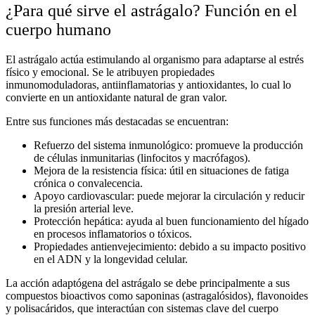
¿Para qué sirve el
astrágalo
? Función en el
cuerpo humano
El
astrágalo
actúa estimulando al organismo para adaptarse al estrés
físico y emocional. Se le atribuyen propiedades
inmunomoduladoras, antiinflamatorias y antioxidantes, lo cual lo
convierte en un
antioxidante natural
de gran valor.
Entre sus funciones más destacadas se encuentran:
Refuerzo del sistema inmunológico
: promueve la producción
de células inmunitarias (linfocitos y macrófagos).
Mejora de la resistencia física
: útil en situaciones de fatiga
crónica o convalecencia.
Apoyo cardiovascular
: puede mejorar la circulación y reducir
la presión arterial leve.
Protección hepática
: ayuda al buen funcionamiento del hígado
en procesos inflamatorios o tóxicos.
Propiedades antienvejecimiento
: debido a su impacto positivo
en el ADN y la longevidad celular.
La acción adaptógena del
astrágalo
se debe principalmente a sus
compuestos bioactivos como saponinas (astragalósidos), flavonoides
y polisacáridos, que interactúan con sistemas clave del cuerpo