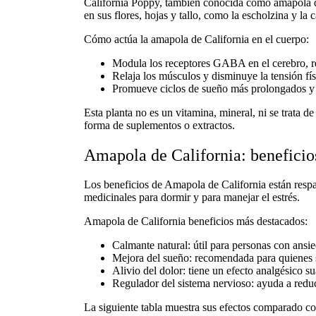
California Poppy, también conocida como
amapola d
en sus flores, hojas y tallo, como la escholzina y la 
Cómo actúa la amapola de California en el cuerpo:
Modula los receptores GABA en el cerebro, re
Relaja los músculos y disminuye la tensión fís
Promueve ciclos de sueño más prolongados y 
Esta planta no es un
vitamina
,
mineral
, ni se trata 
forma de suplementos o extractos.
Amapola de California: beneficios
Los
beneficios de Amapola de California
están respa
medicinales para dormir
y para manejar el estrés.
Amapola de California beneficios más destacados:
Calmante natural:
útil para personas con ansi
Mejora del sueño:
recomendada para quienes 
Alivio del dolor:
tiene un efecto analgésico s
Regulador del sistema nervioso:
ayuda a reduci
La siguiente tabla muestra sus efectos comparado co