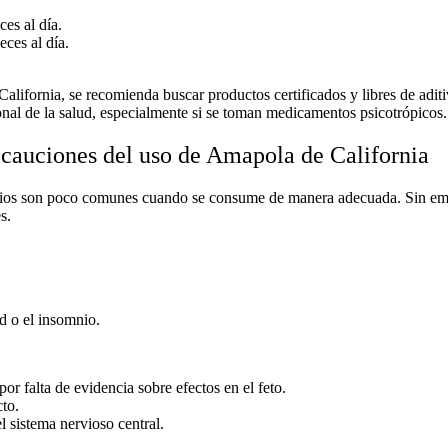
es al día.
eces al día.
alifornia
, se recomienda buscar productos certificados y libres de adit
onal de la salud, especialmente si se toman medicamentos psicotrópicos.
ecauciones del uso de Amapola de California
ios
son poco comunes cuando se consume de manera adecuada. Sin emba
s.
d o el insomnio.
or falta de evidencia sobre efectos en el feto.
to.
l sistema nervioso central.