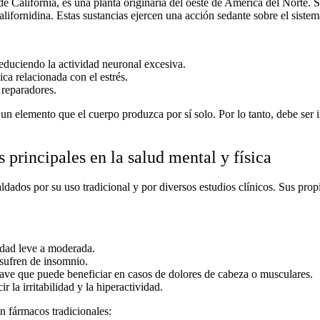
e California
, es una planta originaria del oeste de América del Norte. 
californidina. Estas sustancias ejercen una acción sedante sobre el sistem
duciendo la actividad neuronal excesiva.
ica relacionada con el estrés.
reparadores.
de un elemento que el cuerpo produzca por sí solo. Por lo tanto, debe se
 principales en la salud mental y física
ldados por su uso tradicional y por diversos estudios clínicos. Sus pro
edad leve a moderada.
sufren de
insomnio
.
uave que puede beneficiar en casos de dolores de cabeza o musculares.
r la irritabilidad y la hiperactividad.
n fármacos tradicionales: