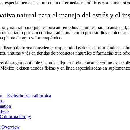
o, especialmente si se presentan enfermedades crónicas o se toman otro
ativa natural para el manejo del estrés y el i
ura y natural para quienes buscan
remedios naturales para la ansiedad
, 
ocida tanto por la medicina tradicional como por estudios clínicos actu
a planta de gran valor terapéutico.
tilizarla de forma consciente, respetando las dosis e informándose sobr
ctos, tinturas y tés en tiendas de productos naturales o farmacias que of
s de origen confiable y, ante cualquier duda, consulta con un especialis
 México
, existen tiendas físicas y en línea especializadas en suplemento
n – Eschscholzia californica
ety
mation
fects
 California Poppy
t Overview