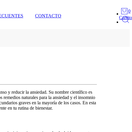
0
ECUENTES
CONTACTO
Carrito
so y reducir la ansiedad. Su nombre científico es
os
remedios naturales para la ansiedad
y el insomnio
cundarios graves en la mayoría de los casos. En esta
e en tu rutina de bienestar.