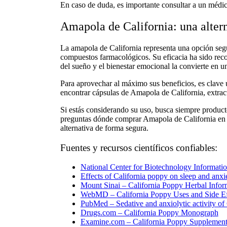
En caso de duda, es importante consultar a un médic
Amapola de California: una altern
La amapola de California representa una opción seg
compuestos farmacológicos. Su eficacia ha sido recon
del sueño y el bienestar emocional la convierte en un
Para aprovechar al máximo sus beneficios, es clave u
encontrar
cápsulas de Amapola de California
, extra
Si estás considerando su uso, busca siempre producto
preguntas
dónde comprar Amapola de California en
alternativa de forma segura.
Fuentes y recursos científicos confiables:
National Center for Biotechnology Informatio
Effects of California poppy on sleep and anxi
Mount Sinai – California Poppy Herbal Infor
WebMD – California Poppy Uses and Side Ef
PubMed – Sedative and anxiolytic activity of
Drugs.com – California Poppy Monograph
Examine.com – California Poppy Supplemen